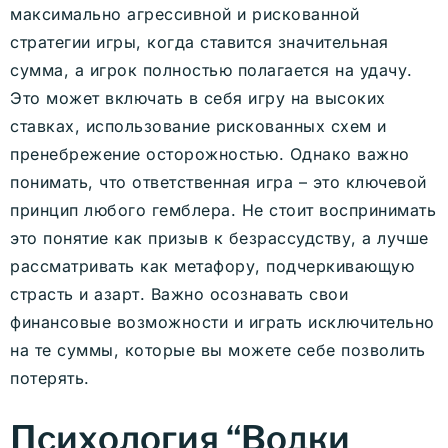
максимально агрессивной и рискованной
стратегии игры, когда ставится значительная
сумма, а игрок полностью полагается на удачу.
Это может включать в себя игру на высоких
ставках, использование рискованных схем и
пренебрежение осторожностью. Однако важно
понимать, что ответственная игра – это ключевой
принцип любого гемблера. Не стоит воспринимать
это понятие как призыв к безрассудству, а лучше
рассматривать как метафору, подчеркивающую
страсть и азарт. Важно осознавать свои
финансовые возможности и играть исключительно
на те суммы, которые вы можете себе позволить
потерять.
Психология “Водки