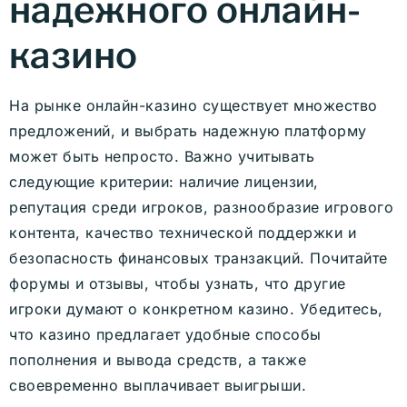
надежного онлайн-
казино
На рынке онлайн-казино существует множество
предложений, и выбрать надежную платформу
может быть непросто. Важно учитывать
следующие критерии: наличие лицензии,
репутация среди игроков, разнообразие игрового
контента, качество технической поддержки и
безопасность финансовых транзакций. Почитайте
форумы и отзывы, чтобы узнать, что другие
игроки думают о конкретном казино. Убедитесь,
что казино предлагает удобные способы
пополнения и вывода средств, а также
своевременно выплачивает выигрыши.