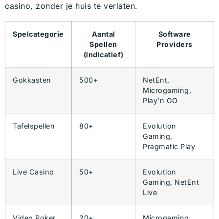
casino, zonder je huis te verlaten.
Spelcategorie
Aantal
Software
Spellen
Providers
(indicatief)
Gokkasten
500+
NetEnt,
Microgaming,
Play’n GO
Tafelspellen
80+
Evolution
Gaming,
Pragmatic Play
Live Casino
50+
Evolution
Gaming, NetEnt
Live
Video Poker
20+
Microgaming,