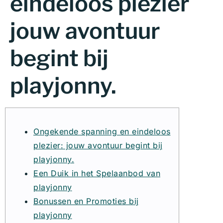
eindeloos plezier
jouw avontuur
begint bij
playjonny.
Ongekende spanning en eindeloos
plezier: jouw avontuur begint bij
playjonny.
Een Duik in het Spelaanbod van
playjonny
Bonussen en Promoties bij
playjonny