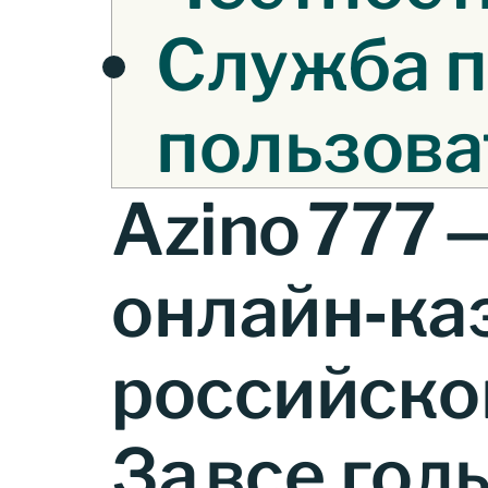
Служба 
пользова
Azino 777 
онлайн‑ка
российском
За все го