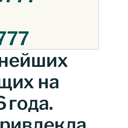
777
пнейших
щих на
 года.
привлекла