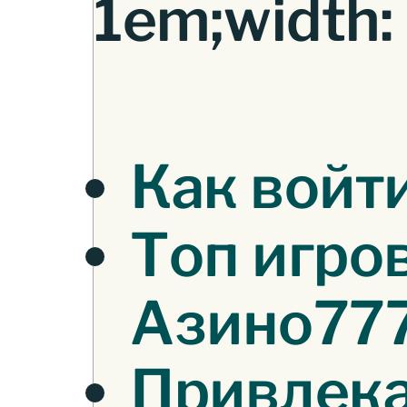
1em;width:
Как войти
Топ игро
Азино77
Привлека