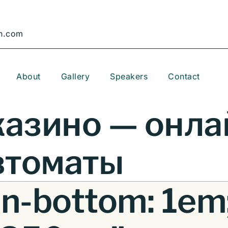
n.com
About
Gallery
Speakers
Contact
казино — онла
втоматы
in-bottom: 1em