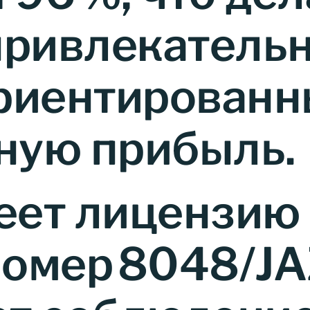
 привлекатель
ориентированн
ную прибыль.
еет лицензию
 номер 8048/JA