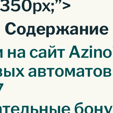
 350px;”>
Содержание
 на сайт Azin
вых автоматов
7
тельные бону