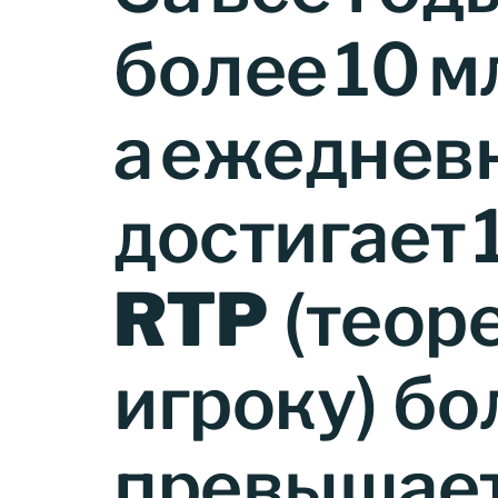
более 10 м
а ежеднев
достигает 
RTP
(теор
игроку) б
превышает 