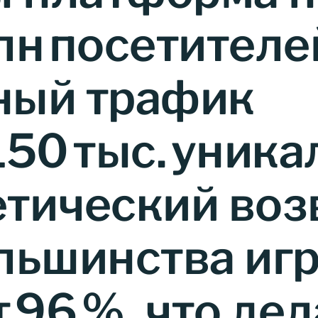
лн посетителе
ный трафик
150 тыс. уника
етический воз
ольшинства иг
96 %, что дел