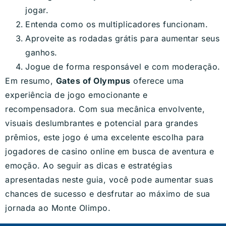
jogar.
Entenda como os multiplicadores funcionam.
Aproveite as rodadas grátis para aumentar seus
ganhos.
Jogue de forma responsável e com moderação.
Em resumo,
Gates of Olympus
oferece uma
experiência de jogo emocionante e
recompensadora. Com sua mecânica envolvente,
visuais deslumbrantes e potencial para grandes
prêmios, este jogo é uma excelente escolha para
jogadores de casino online em busca de aventura e
emoção. Ao seguir as dicas e estratégias
apresentadas neste guia, você pode aumentar suas
chances de sucesso e desfrutar ao máximo de sua
jornada ao Monte Olimpo.