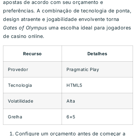
apostas de acordo com seu orçamento e
preferências. A combinação de tecnologia de ponta,
design atraente e jogabilidade envolvente torna
Gates of Olympus
uma escolha ideal para jogadores
de casino online.
Recurso
Detalhes
Provedor
Pragmatic Play
Tecnologia
HTML5
Volatilidade
Alta
Grelha
6×5
Configure um orçamento antes de começar a