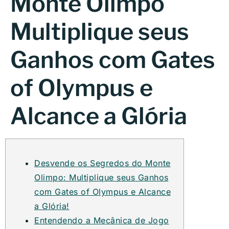
Monte Olimpo
Multiplique seus
Ganhos com Gates
of Olympus e
Alcance a Glória
Desvende os Segredos do Monte
Olimpo: Multiplique seus Ganhos
com Gates of Olympus e Alcance
a Glória!
Entendendo a Mecânica de Jogo