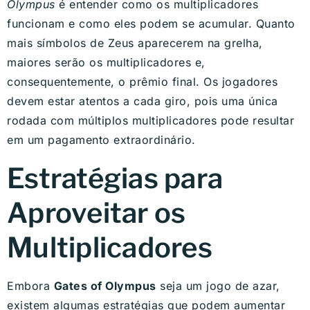
Olympus
é entender como os multiplicadores
funcionam e como eles podem se acumular. Quanto
mais símbolos de Zeus aparecerem na grelha,
maiores serão os multiplicadores e,
consequentemente, o prêmio final. Os jogadores
devem estar atentos a cada giro, pois uma única
rodada com múltiplos multiplicadores pode resultar
em um pagamento extraordinário.
Estratégias para
Aproveitar os
Multiplicadores
Embora
Gates of Olympus
seja um jogo de azar,
existem algumas estratégias que podem aumentar