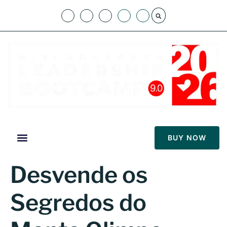
BUY NOW
Desvende os
Segredos do