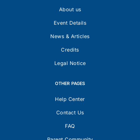
About us
Event Details
News & Articles
Credits
Legal Notice
OTHER PAGES
Help Center
Contact Us
FAQ
Parent Community