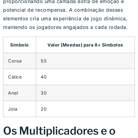
proporcionando uma camada extra de emoção e
potencial de recompensa. A combinação desses
elementos cria uma experiência de jogo dinâmica,
mantendo os jogadores engajados a cada rodada.
Símbolo
Valor (Moedas) para 8+ Símbolos
Coroa
50
Cálice
40
Anel
30
Joia
20
Os Multiplicadores e o