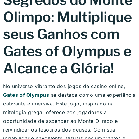
Olimpo: Multiplique
seus Ganhos com
Gates of Olympus e
Alcance a Glória!
No universo vibrante dos jogos de casino online,
Gates of Olympus
se destaca como uma experiência
cativante e imersiva. Este jogo, inspirado na
mitologia grega, oferece aos jogadores a
oportunidade de ascender ao Monte Olimpo e
reivindicar os tesouros dos deuses. Com sua
jogabilidade envolvente, visuais deslumbrantes e