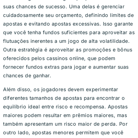
suas chances de sucesso. Uma delas é gerenciar
cuidadosamente seu orçamento, definindo limites de
apostas e evitando apostas excessivas. Isso garante
que você tenha fundos suficientes para aproveitar as
flutuações inerentes a um jogo de alta volatilidade.
Outra estratégia é aproveitar as promoções e bônus
oferecidos pelos cassinos online, que podem
fornecer fundos extras para jogar e aumentar suas
chances de ganhar.
Além disso, os jogadores devem experimentar
diferentes tamanhos de apostas para encontrar o
equilíbrio ideal entre risco e recompensa. Apostas
maiores podem resultar em prêmios maiores, mas
também apresentam um risco maior de perda. Por
outro lado, apostas menores permitem que você