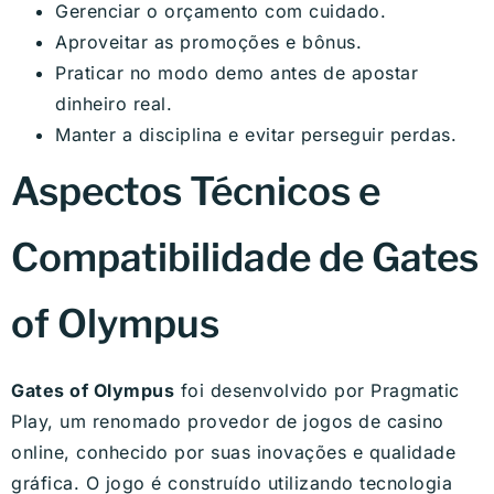
Gerenciar o orçamento com cuidado.
Aproveitar as promoções e bônus.
Praticar no modo demo antes de apostar
dinheiro real.
Manter a disciplina e evitar perseguir perdas.
Aspectos Técnicos e
Compatibilidade de Gates
of Olympus
Gates of Olympus
foi desenvolvido por Pragmatic
Play, um renomado provedor de jogos de casino
online, conhecido por suas inovações e qualidade
gráfica. O jogo é construído utilizando tecnologia