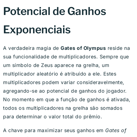
Potencial de Ganhos
Exponenciais
A verdadeira magia de
Gates of Olympus
reside na
sua funcionalidade de multiplicadores. Sempre que
um símbolo de Zeus aparece na grelha, um
multiplicador aleatório é atribuído a ele. Estes
multiplicadores podem variar consideravelmente,
agregando-se ao potencial de ganhos do jogador.
No momento em que a função de ganhos é ativada,
todos os multiplicadores na grelha são somados
para determinar o valor total do prêmio.
A chave para maximizar seus ganhos em
Gates of