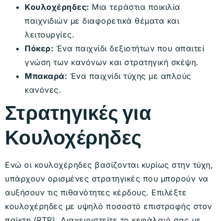
Κουλοχέρηδες:
Μια τεράστια ποικιλία
παιχνιδιών με διαφορετικά θέματα και
λειτουργίες.
Πόκερ:
Ένα παιχνίδι δεξιοτήτων που απαιτεί
γνώση των κανόνων και στρατηγική σκέψη.
Μπακαρά:
Ένα παιχνίδι τύχης με απλούς
κανόνες.
Στρατηγικές για
Κουλοχέρηδες
Ενώ οι κουλοχέρηδες βασίζονται κυρίως στην τύχη,
υπάρχουν ορισμένες στρατηγικές που μπορούν να
αυξήσουν τις πιθανότητες κέρδους. Επιλέξτε
κουλοχέρηδες με υψηλό ποσοστό επιστροφής στον
παίκτη (RTP). Διαχειριστείτε το κεφάλαιό σας με