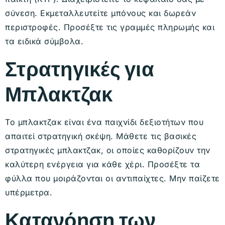
σύνεση. Εκμεταλλευτείτε μπόνους και δωρεάν
περιστροφές. Προσέξτε τις γραμμές πληρωμής και
τα ειδικά σύμβολα.
Στρατηγικές για
Μπλακτζακ
Το μπλακτζακ είναι ένα παιχνίδι δεξιοτήτων που
απαιτεί στρατηγική σκέψη. Μάθετε τις βασικές
στρατηγικές μπλακτζακ, οι οποίες καθορίζουν την
καλύτερη ενέργεια για κάθε χέρι. Προσέξτε τα
φύλλα που μοιράζονται οι αντιπαίχτες. Μην παίζετε
υπέρμετρα.
Κατανόηση των