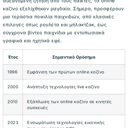
αυξανόμενη ζήτηση από τους παίκτες, τα online
καζίνο εξελίχθηκαν ραγδαία. Σήμερα, προσφέρουν
μια τεράστια ποικιλία παιχνιδιών, από κλασικές
επιλογές όπως ρουλέτα και μπλακτζακ, έως
σύγχρονα βίντεο παιχνίδια με εντυπωσιακά
γραφικά και ηχητικά εφέ.
Έτος
Σημαντικό Ορόσημο
1996
Εμφάνιση των πρώτων online καζίνο
2000
Ανάπτυξη τεχνολογίας live καζίνο
2010
Εξάπλωση των online καζίνο σε κινητές
συσκευές
2023
Ενσωμάτωση τεχνολογίας εικονικής