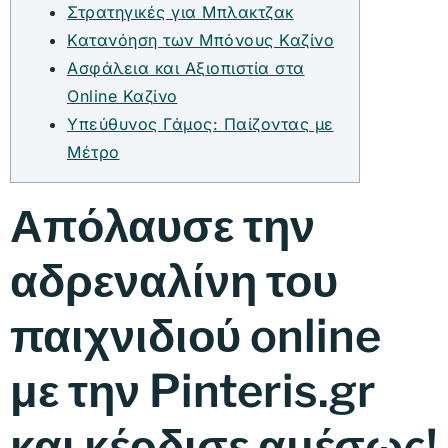
Στρατηγικές για Μπλακτζακ
Κατανόηση των Μπόνους Καζίνο
Ασφάλεια και Αξιοπιστία στα
Online Καζίνο
Υπεύθυνος Γάμος: Παίζοντας με
Μέτρο
Απόλαυσε την
αδρεναλίνη του
παιχνιδιού online
με την Pinteris.gr
και κέρδισε αμέσως!