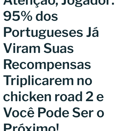
95% dos
Portugueses Já
Viram Suas
Recompensas
Triplicarem no
chicken road 2 e
Você Pode Ser o
Próximo!