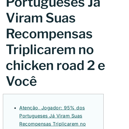
Portugueses Já
Viram Suas
Recompensas
Triplicarem no
chicken road 2 e
Você
Atenção, Jogador: 95% dos
Portugueses Já Viram Suas
Recompensas Triplicarem no