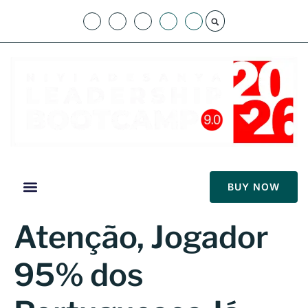
BUY NOW
Atenção, Jogador
95% dos