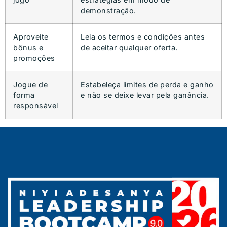
demonstração.
Aproveite
Leia os termos e condições antes
bônus e
de aceitar qualquer oferta.
promoções
Jogue de
Estabeleça limites de perda e ganho
forma
e não se deixe levar pela ganância.
responsável