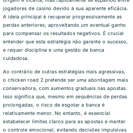
jogadores de casino devido à sua aparente eficácia.
A ideia principal é recuperar progressivamente as
perdas anteriores, aproveitando um eventual ganho
para compensar os resultados negativos. É crucial
entender que esta estratégia não garante o sucesso,
e requer disciplina e uma gestão de banca
cuidadosa.
Ao contrário de outras estratégias mais agressivas,
o chicken road 2 pretende ser uma abordagem mais
conservadora, com aumentos graduais nas apostas.
Isso significa que, mesmo em sequências de perdas
prolongadas, o risco de esgotar a banca é
relativamente menor. No entanto, é essencial
estabelecer limites claros para as apostas e manter
o controle emocional, evitando decisões impulsivas