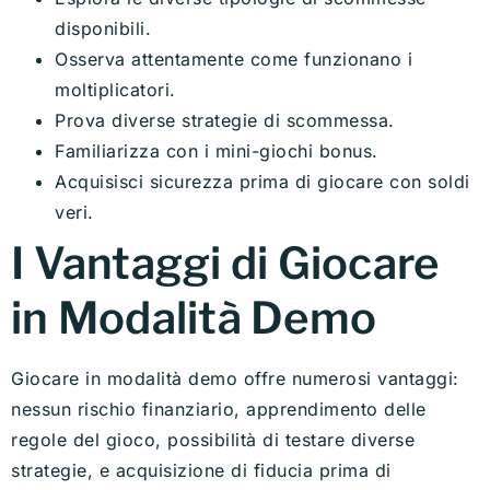
disponibili.
Osserva attentamente come funzionano i
moltiplicatori.
Prova diverse strategie di scommessa.
Familiarizza con i mini-giochi bonus.
Acquisisci sicurezza prima di giocare con soldi
veri.
I Vantaggi di Giocare
in Modalità Demo
Giocare in modalità demo offre numerosi vantaggi:
nessun rischio finanziario, apprendimento delle
regole del gioco, possibilità di testare diverse
strategie, e acquisizione di fiducia prima di