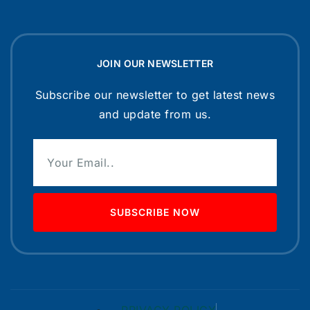
JOIN OUR NEWSLETTER
Subscribe our newsletter to get latest news
and update from us.
SUBSCRIBE NOW