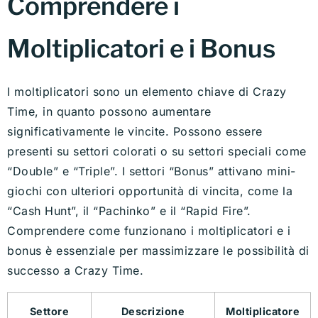
Comprendere i
Moltiplicatori e i Bonus
I moltiplicatori sono un elemento chiave di Crazy
Time, in quanto possono aumentare
significativamente le vincite. Possono essere
presenti su settori colorati o su settori speciali come
“Double” e “Triple”. I settori “Bonus” attivano mini-
giochi con ulteriori opportunità di vincita, come la
“Cash Hunt”, il “Pachinko” e il “Rapid Fire”.
Comprendere come funzionano i moltiplicatori e i
bonus è essenziale per massimizzare le possibilità di
successo a Crazy Time.
Settore
Descrizione
Moltiplicatore