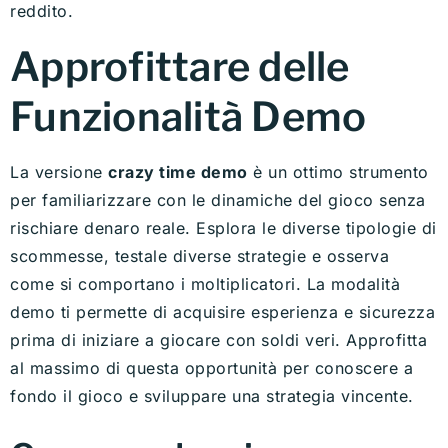
reddito.
Approfittare delle
Funzionalità Demo
La versione
crazy time demo
è un ottimo strumento
per familiarizzare con le dinamiche del gioco senza
rischiare denaro reale. Esplora le diverse tipologie di
scommesse, testale diverse strategie e osserva
come si comportano i moltiplicatori. La modalità
demo ti permette di acquisire esperienza e sicurezza
prima di iniziare a giocare con soldi veri. Approfitta
al massimo di questa opportunità per conoscere a
fondo il gioco e sviluppare una strategia vincente.