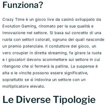
Funziona?
Crazy Time è un gioco live da casinò sviluppato da
Evolution Gaming, rinomato per la sua qualità e
innovazione nel settore. Si basa sul concetto di una
ruota con settori colorati, ognuno dei quali nasconde
un premio potenziale. Il conduttore del gioco, un
vero croupier in diretta streaming, fa girare la ruota
e i giocatori devono scommettere sul settore in cui
ritengono che si fermerà la pallina. La suspense è
alta e le vincite possono essere significative,
soprattutto se si indovina un settore con un
moltiplicatore elevato.
Le Diverse Tipologie