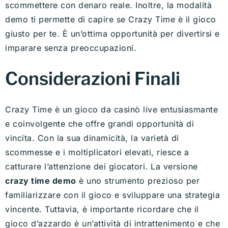
scommettere con denaro reale. Inoltre, la modalità
demo ti permette di capire se Crazy Time è il gioco
giusto per te. È un’ottima opportunità per divertirsi e
imparare senza preoccupazioni.
Considerazioni Finali
Crazy Time è un gioco da casinò live entusiasmante
e coinvolgente che offre grandi opportunità di
vincita. Con la sua dinamicità, la varietà di
scommesse e i moltiplicatori elevati, riesce a
catturare l’attenzione dei giocatori. La versione
crazy time demo
è uno strumento prezioso per
familiarizzare con il gioco e sviluppare una strategia
vincente. Tuttavia, è importante ricordare che il
gioco d’azzardo è un’attività di intrattenimento e che