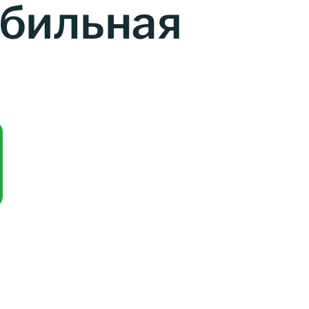
обильная