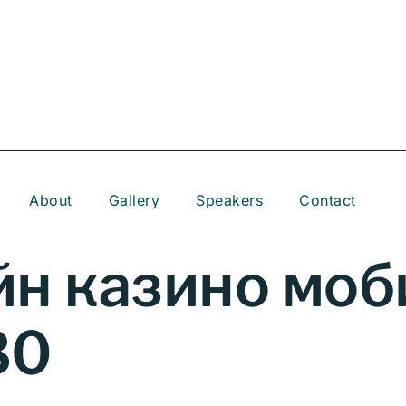
About
Gallery
Speakers
Contact
йн казино моб
80