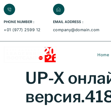
PHONE NUMBER :
EMAIL ADDRESS :
+01 (977) 2599 12
company@domain.com
Home
UP-X онла
версия.41