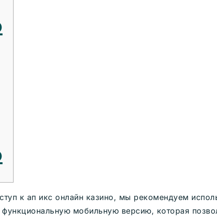
о
о
оступ к ап икс онлайн казино, мы рекомендуем испо
 функциональную мобильную версию, которая позвол