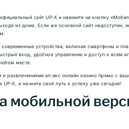
а официальный сайт UP-X и нажмите на кнопку «Моби
ыходя из дома. Если же основной сайт недоступен, и
м.
 современные устройства, включая смартфоны и пла
стрый вход, удобное управление и доступ к всем иг
любом месте.
 и развлечениями ап икс онлайн казино прямо с ваш
 UP-X, и начните свой путь к успеху уже сегодня!
 мобильной верс