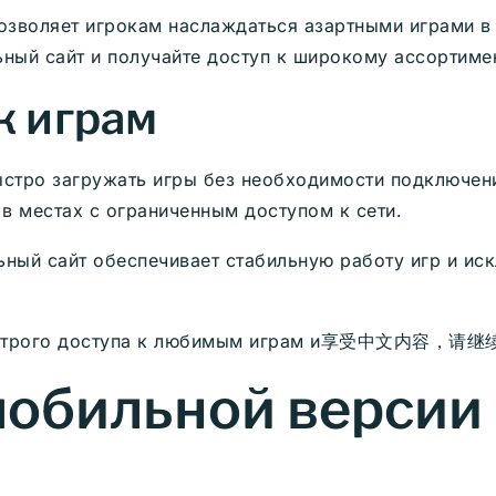
озволяет игрокам наслаждаться азартными играми в
ный сайт и получайте доступ к широкому ассортимен
к играм
стро загружать игры без необходимости подключени
 в местах с ограниченным доступом к сети.
ный сайт обеспечивает стабильную работу игр и ис
я быстрого доступа к любимым играм и享受中文
 мобильной версии