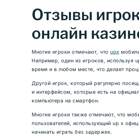
Отзывы игрок
онлайн казин
Многие игроки отмечают, что
upx
мобиль
Например, один из игроков, используя u
время и в любом месте, что делает про
Другой игрок, который регулярно посещ
и интерфейсом, которые есть на официа
компьютера на смартфон.
Многие игроки также отмечают, что моб
пользователей, использующий up x офиц
начинать играть без задержек.