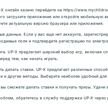
X онлайн казино перейдите на https://www.mychildr
ого загрузите приложение или откройте мобильную ве
зуете актуальную версию браузера или приложения.
ые данные. Если у вас еще нет аккаунта, зарегистрир
ходимые поля и подтвердите регистрацию по электро
та. UP-X предлагает широкий выбор игр, включая сл
еред тем, как начать играть.
ть делать ставки. UP-X предлагает различные спосо
и и другие методы. Выберите наиболее удобный для 
 вы сможете делать ставки и получать призы. Удачи в
роблем, обратитесь в службу поддержки UP-X через