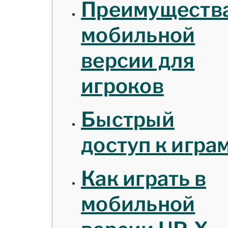
Преимуществ
мобильной
версии для
игроков
Быстрый
доступ к игра
Как играть в
мобильной