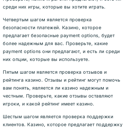
среди них игры, которые вы хотите играть.
Четвертым шагом является проверка
безопасности платежей. Казино, которое
предлагает безопасные payment options, будет
более надежным для вас. Проверьте, какие
payment options они предлагают, и есть ли среди
них опции, которые вы используете.
Пятым шагом является проверка отзывов и
рейтинга казино. Отзывы и рейтинг могут помочь
вам понять, является ли казино надежным и
честным. Проверьте, какие отзывы оставляют
игроки, и какой рейтинг имеет казино.
Шестым шагом является проверка поддержки
клиентов. Казино, которое предлагает поддержку