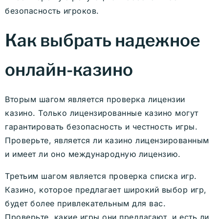
безопасность игроков.
Как выбрать надежное
онлайн-казино
Вторым шагом является проверка лицензии
казино. Только лицензированные казино могут
гарантировать безопасность и честность игры.
Проверьте, является ли казино лицензированным
и имеет ли оно международную лицензию.
Третьим шагом является проверка списка игр.
Казино, которое предлагает широкий выбор игр,
будет более привлекательным для вас.
Проверьте, какие игры они предлагают, и есть ли