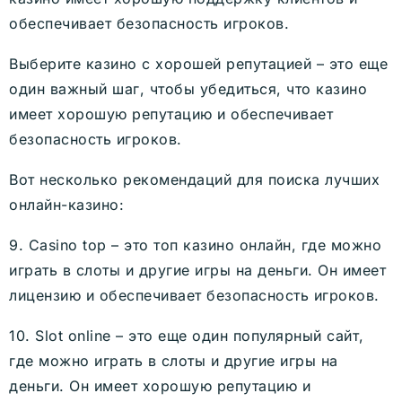
обеспечивает безопасность игроков.
Выберите казино с хорошей репутацией – это еще
один важный шаг, чтобы убедиться, что казино
имеет хорошую репутацию и обеспечивает
безопасность игроков.
Вот несколько рекомендаций для поиска лучших
онлайн-казино:
9. Casino top – это топ казино онлайн, где можно
играть в слоты и другие игры на деньги. Он имеет
лицензию и обеспечивает безопасность игроков.
10. Slot online – это еще один популярный сайт,
где можно играть в слоты и другие игры на
деньги. Он имеет хорошую репутацию и