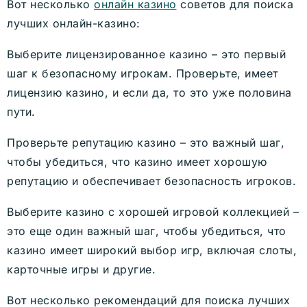
Вот несколько
онлайн казино
советов для поиска
лучших онлайн-казино:
Выберите лицензированное казино – это первый
шаг к безопасному игрокам. Проверьте, имеет
лицензию казино, и если да, то это уже половина
пути.
Проверьте репутацию казино – это важный шаг,
чтобы убедиться, что казино имеет хорошую
репутацию и обеспечивает безопасность игроков.
Выберите казино с хорошей игровой коллекцией –
это еще один важный шаг, чтобы убедиться, что
казино имеет широкий выбор игр, включая слоты,
карточные игры и другие.
Вот несколько рекомендаций для поиска лучших