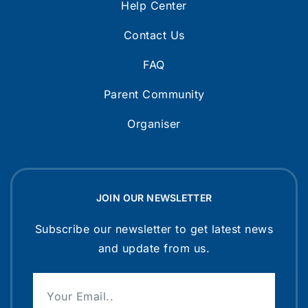
Help Center
Contact Us
FAQ
Parent Community
Organiser
JOIN OUR NEWSLETTER
Subscribe our newsletter to get latest news
and update from us.