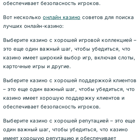
обеспечивает безопасность игроков.
Вот несколько
онлайн казино
советов для поиска
лучших онлайн-казино:
Выберите казино с хорошей игровой коллекцией –
это еще один важный шаг, чтобы убедиться, что
казино имеет широкий выбор игр, включая слоты,
карточные игры и другие.
Выберите казино с хорошей поддержкой клиентов
– это еще один важный шаг, чтобы убедиться, что
казино имеет хорошую поддержку клиентов и
обеспечивает безопасность игроков.
Выберите казино с хорошей репутацией – это еще
один важный шаг, чтобы убедиться, что казино
имеет хорошую репутацию и обеспечивает