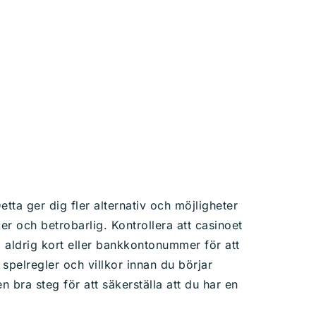
tta ger dig fler alternativ och möjligheter
er och betrobarlig. Kontrollera att casinoet
 aldrig kort eller bankkontonummer för att
s spelregler och villkor innan du börjar
n bra steg för att säkerställa att du har en