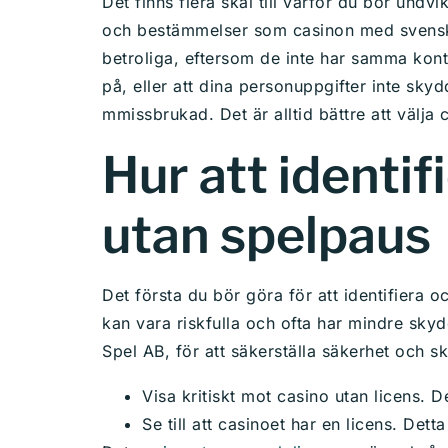
Det finns flera skäl till varför du bör undv
och bestämmelser som casinon med svensk lic
betroliga, eftersom de inte har samma kontr
på, eller att dina personuppgifter inte skyd
mmissbrukad. Det är alltid bättre att välja
Hur att identif
utan spelpaus
Det första du bör göra för att identifiera 
kan vara riskfulla och ofta har mindre skyd
Spel AB, för att säkerställa säkerhet och s
Visa kritiskt mot casino utan licens. D
Se till att casinoet har en licens. Det