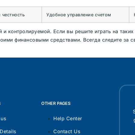
 честность
Удобное управление счетом
 и контролируемой. Если вы решите играть на таких 
своими финансовыми средствами. Всегда следите за 
S
OTHER PAGES
 us
Help Center
Details
Contact Us