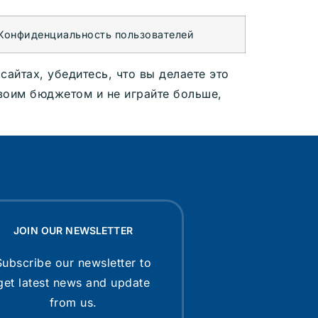
Конфиденциальность пользователей
сайтах, убедитесь, что вы делаете это
своим бюджетом и не играйте больше,
JOIN OUR NEWSLETTER
Subscribe our newsletter to
get latest news and update
from us.