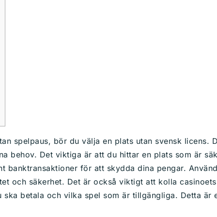
n spelpaus, bör du välja en plats utan svensk licens. De
a behov. Det viktiga är att du hittar en plats som är säk
t banktransaktioner för att skydda dina pengar. Använd
itet och säkerhet. Det är också viktigt att kolla casinoet
u ska betala och vilka spel som är tillgängliga. Detta är e