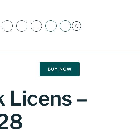
BUY NOW
 Licens –
528