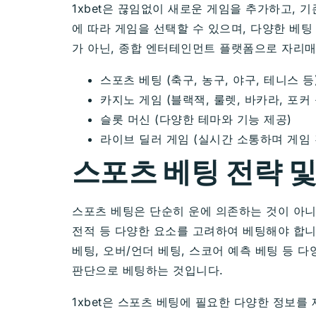
1xbet은 끊임없이 새로운 게임을 추가하고,
에 따라 게임을 선택할 수 있으며, 다양한 베팅
가 아닌, 종합 엔터테인먼트 플랫폼으로 자리
스포츠 베팅 (축구, 농구, 야구, 테니스 등
카지노 게임 (블랙잭, 룰렛, 바카라, 포커 
슬롯 머신 (다양한 테마와 기능 제공)
라이브 딜러 게임 (실시간 소통하며 게임 
스포츠 베팅 전략 및
스포츠 베팅은 단순히 운에 의존하는 것이 아니라
전적 등 다양한 요소를 고려하여 베팅해야 합니다
베팅, 오버/언더 베팅, 스코어 예측 베팅 등 
판단으로 베팅하는 것입니다.
1xbet은 스포츠 베팅에 필요한 다양한 정보를 