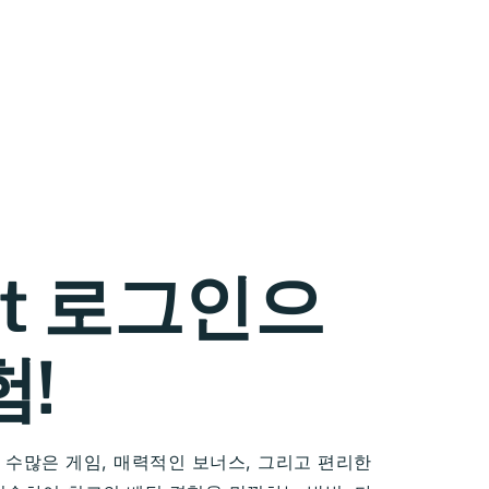
et 로그인으
험!
수많은 게임, 매력적인 보너스, 그리고 편리한