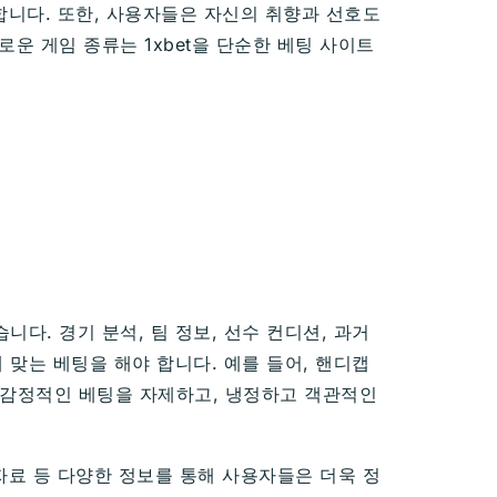
합니다. 또한, 사용자들은 자신의 취향과 선호도
운 게임 종류는 1xbet을 단순한 베팅 사이트
다. 경기 분석, 팀 정보, 선수 컨디션, 과거
 맞는 베팅을 해야 합니다. 예를 들어, 핸디캡
은 감정적인 베팅을 자제하고, 냉정하고 객관적인
계 자료 등 다양한 정보를 통해 사용자들은 더욱 정