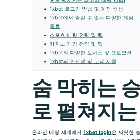
으로 펼쳐지는 최고의 베팅 경험!
1xbet 로그인 방법 및 계정 생성
1xbet에서 즐길 수 있는 다양한 게임
종류
스포츠 베팅 전략 및 팁
카지노 게임 전략 및 팁
1xbet의 다양한 보너스 및 프로모션
1xbet의 안전성 및 고객 지원
숨 막히는 승
로 펼쳐지는
온라인 베팅 세계에서
1xbet login
은 짜릿한 