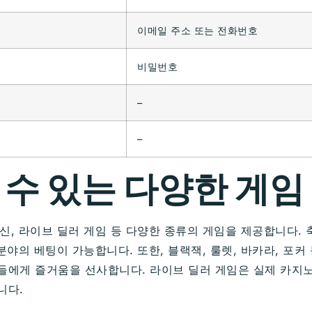
이메일 주소 또는 전화번호
비밀번호
–
–
길 수 있는 다양한 게임
머신, 라이브 딜러 게임 등 다양한 종류의 게임을 제공합니다. 
분야의 베팅이 가능합니다. 또한, 블랙잭, 룰렛, 바카라, 포커
에게 즐거움을 선사합니다. 라이브 딜러 게임은 실제 카지노
니다.