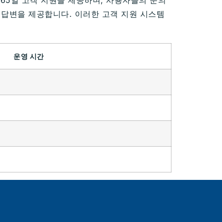
 365일 고객 지원을 제공하며, 사용자들의 문의
 답변을 제공합니다. 이러한 고객 지원 시스템
운영 시간