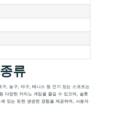
 종류
축구, 농구, 야구, 테니스 등 인기 있는 스포츠는
 등 다양한 카지노 게임을 즐길 수 있으며, 슬롯
에 있는 듯한 생생한 경험을 제공하며, 사용자