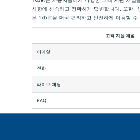
1xbet은 사용자들에게 다양한 고객 지원 채널
사항에 신속하고 정확하게 답변합니다. 또한, 
은 1xbet을 더욱 편리하고 안전하게 이용할 
고객 지원 채널
이메일
전화
라이브 채팅
FAQ