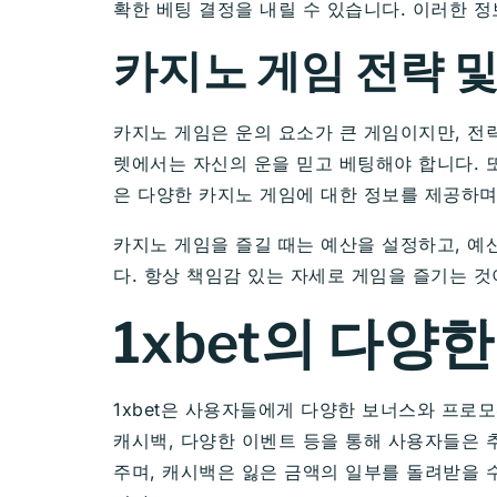
확한 베팅 결정을 내릴 수 있습니다. 이러한 
카지노 게임 전략 및
카지노 게임은 운의 요소가 큰 게임이지만, 전
렛에서는 자신의 운을 믿고 베팅해야 합니다. 또
은 다양한 카지노 게임에 대한 정보를 제공하며
카지노 게임을 즐길 때는 예산을 설정하고, 예
다. 항상 책임감 있는 자세로 게임을 즐기는 것
1xbet의 다양
1xbet은 사용자들에게 다양한 보너스와 프로모
캐시백, 다양한 이벤트 등을 통해 사용자들은 
주며, 캐시백은 잃은 금액의 일부를 돌려받을 