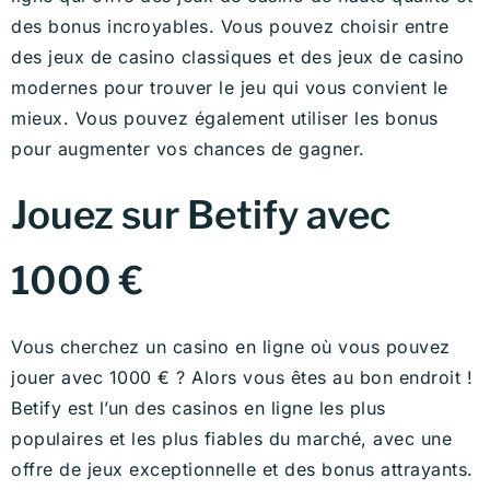
des bonus incroyables. Vous pouvez choisir entre
des jeux de casino classiques et des jeux de casino
modernes pour trouver le jeu qui vous convient le
mieux. Vous pouvez également utiliser les bonus
pour augmenter vos chances de gagner.
Jouez sur Betify avec
1000 €
Vous cherchez un casino en ligne où vous pouvez
jouer avec 1000 € ? Alors vous êtes au bon endroit !
Betify est l’un des casinos en ligne les plus
populaires et les plus fiables du marché, avec une
offre de jeux exceptionnelle et des bonus attrayants.