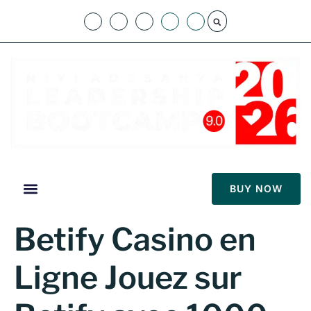
BUY NOW
Betify Casino en
Ligne Jouez sur