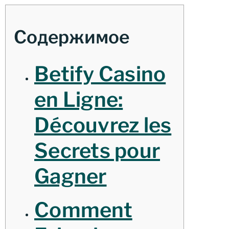
Содержимое
Betify Casino
en Ligne:
Découvrez les
Secrets pour
Gagner
Comment