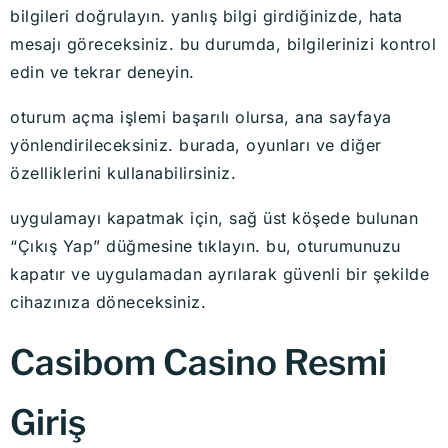
bilgileri doğrulayın. yanlış bilgi girdiğinizde, hata
mesajı göreceksiniz. bu durumda, bilgilerinizi kontrol
edin ve tekrar deneyin.
oturum açma işlemi başarılı olursa, ana sayfaya
yönlendirileceksiniz. burada, oyunları ve diğer
özelliklerini kullanabilirsiniz.
uygulamayı kapatmak için, sağ üst köşede bulunan
“Çıkış Yap” düğmesine tıklayın. bu, oturumunuzu
kapatır ve uygulamadan ayrılarak güvenli bir şekilde
cihazınıza döneceksiniz.
Casibom Casino Resmi
Giriş