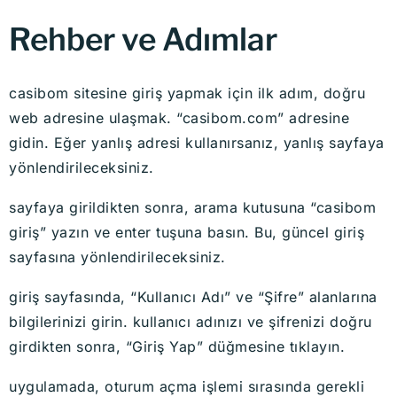
Rehber ve Adımlar
casibom sitesine giriş yapmak için ilk adım, doğru
web adresine ulaşmak. “casibom.com” adresine
gidin. Eğer yanlış adresi kullanırsanız, yanlış sayfaya
yönlendirileceksiniz.
sayfaya girildikten sonra, arama kutusuna “casibom
giriş” yazın ve enter tuşuna basın. Bu, güncel giriş
sayfasına yönlendirileceksiniz.
giriş sayfasında, “Kullanıcı Adı” ve “Şifre” alanlarına
bilgilerinizi girin. kullanıcı adınızı ve şifrenizi doğru
girdikten sonra, “Giriş Yap” düğmesine tıklayın.
uygulamada, oturum açma işlemi sırasında gerekli