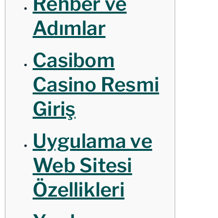
Rehber ve
Adımlar
Casibom
Casino Resmi
Giriş
Uygulama ve
Web Sitesi
Özellikleri