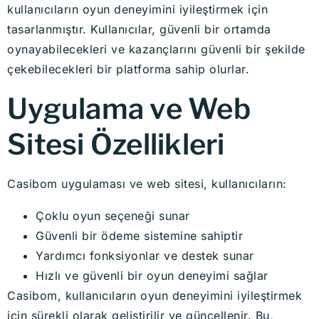
kullanıcıların oyun deneyimini iyileştirmek için
tasarlanmıştır. Kullanıcılar, güvenli bir ortamda
oynayabilecekleri ve kazançlarını güvenli bir şekilde
çekebilecekleri bir platforma sahip olurlar.
Uygulama ve Web
Sitesi Özellikleri
Casibom uygulaması ve web sitesi, kullanıcıların:
Çoklu oyun seçeneği sunar
Güvenli bir ödeme sistemine sahiptir
Yardımcı fonksiyonlar ve destek sunar
Hızlı ve güvenli bir oyun deneyimi sağlar
Casibom, kullanıcıların oyun deneyimini iyileştirmek
için sürekli olarak geliştirilir ve güncellenir. Bu,