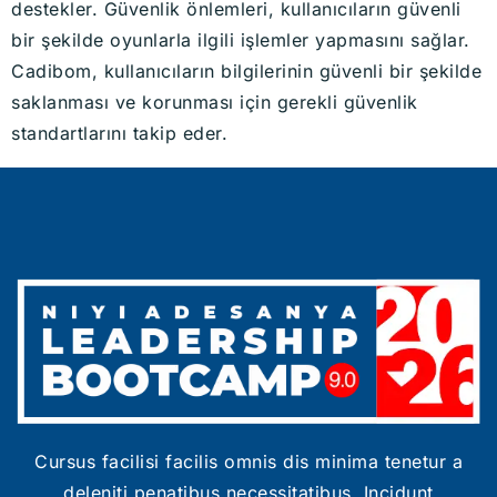
destekler. Güvenlik önlemleri, kullanıcıların güvenli
bir şekilde oyunlarla ilgili işlemler yapmasını sağlar.
Cadibom, kullanıcıların bilgilerinin güvenli bir şekilde
saklanması ve korunması için gerekli güvenlik
standartlarını takip eder.
Cursus facilisi facilis omnis dis minima tenetur a
deleniti penatibus necessitatibus. Incidunt