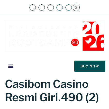
BUY NOW
Casibom Casino
Resmi Giri.490 (2)