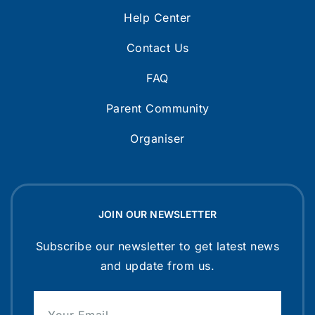
Help Center
Contact Us
FAQ
Parent Community
Organiser
JOIN OUR NEWSLETTER
Subscribe our newsletter to get latest news
and update from us.