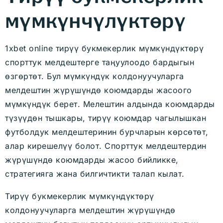
мүмкүнчүлүктөрү
1xbet online тирүү букмекерлик мүмкүндүктөрү
спорттук мелдештерге таңуулоодо бардыгын
өзгөртөт. Бул мүмкүндүк колдонуучуларга
мелдештин жүрүшүндө коюмдарды жасоого
мүмкүндүк берет. Мелeштин алдында коюмдарды
түзүүдөн тышкары, тирүү коюмдар чагылышкан
футболдук мелдештеринин бурчларын көрсөтөт,
алар кирешелүү болот. Спорттук мелдештердин
жүрүшүндө коюмдарды жасоо бийликке,
стратегияга жана билгичтикти талап кылат.
Тирүү букмекерлик мүмкүндүктөрү
колдонуучуларга мелдештин жүрүшүндө