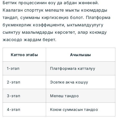
Беттик процессинин өзү да абдан жөнөкөй.
Каалаган спорттук мелeште мыкты коюмдарды
тандап, сумманы киргизсеңиз болот. Платформа
букмекерлик коэффициенти, ыктымалдуулугу
сыяктуу маалымдарды көрсөтөт, алар коюмду
жасоодо жардам берет.
Каттоо этабы
Ачылышы
1-этап
Платформага катталуу
2-этап
Эсепке акча кошуу
3-этап
Мелeш тандоо
4-этап
Коюм суммасын тандоо