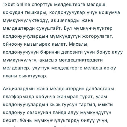
1xbet online спорттук мелдештерге мелдеш
коюудан тышкары, колдонуучулар үчүн кошумча
мүмкүнчүлүктөрдү, акцияларды жана
мелдештерди сунуштайт. Бул мүмкүнчүлүктөр
колдонуучулардын мүмкүндүгүн жогорулатат,
ойноону кызыгырак кылат. Мисалы,
колдонуучунун биринчи депозити үчүн бонус алуу
мүмкүнчүлүгү, акысыз мелдештиктердеги
мелдештер, улуттук мелдештерге мелдеш коюу
планы сыяктуулар.
Акциялардын жана мелдештердин далбастары
платформада көбүнчө жаңырап турат, улам
колдонуучулардын кызыгуусун тартып, мыкты
колдонуу сезонунан пайда алуу мүмкүндүгүн
берет. Жаңы мүмкүнчүлүктөрдү билүү үчүн,