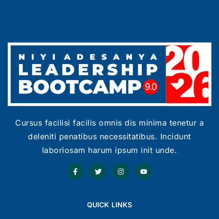
Cursus facilisi facilis omnis dis minima tenetur a
deleniti penatibus necessitatibus. Incidunt
laboriosam harum ipsum init unde.
QUICK LINKS