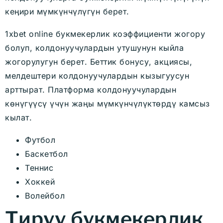
кеӊири мүмкүнчүлүгүн берет.
1xbet online букмекерлик коэффициенти жогору
болуп, колдонуучулардын утушунун кыйла
жогорулугун берет. Беттик бонусу, акциясы,
мелдештери колдонуучулардын кызыгуусун
арттырат. Платформа колдонуучулардын
көнүгүүсү үчүн жаңы мүмкүнчүлүктөрдү камсыз
кылат.
Футбол
Баскетбол
Теннис
Хоккей
Волейбол
Тирүү букмекерлик