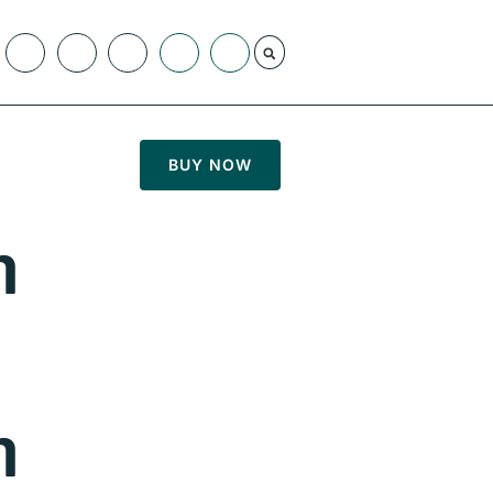
BUY NOW
n
n