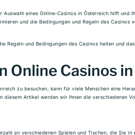
er Auswahl eines Online-Casinos in Österreich hilft und
informieren und die Bedingungen und Regeln des Casinos v
n die Regeln und Bedingungen des Casinos halten und dass
on Online Casinos i
terreich zu besuchen, kann für viele Menschen eine Her
In diesem Artikel werden wir Ihnen die verschiedenen Vo
elzahl an verschiedenen Spielen und Tischen, die Sie in 