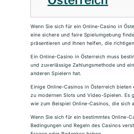
Wenn Sie sich für ein Online-Casino in Öst
eine sichere und faire Spielumgebung finde
präsentieren und Ihnen helfen, die richtige
Ein Online-Casino in Österreich muss besti
und zuverlässige Zahlungsmethode und eine
anderen Spielern hat.
Einige Online-Casinos in Österreich bieten 
zu modernen Slots und Video-Spielen. Es g
wie zum Beispiel Online-Casinos, die sich a
Wenn Sie sich für ein bestimmtes Online-Cas
Bedingungen und Regeln des Casinos verst
Fragen oder Bedenken haben.