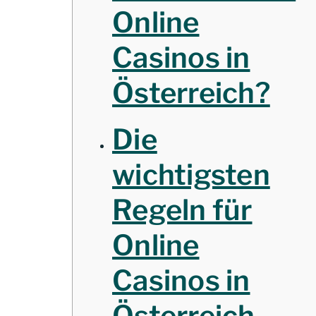
Online
Casinos in
Österreich?
Die
wichtigsten
Regeln für
Online
Casinos in
Österreich