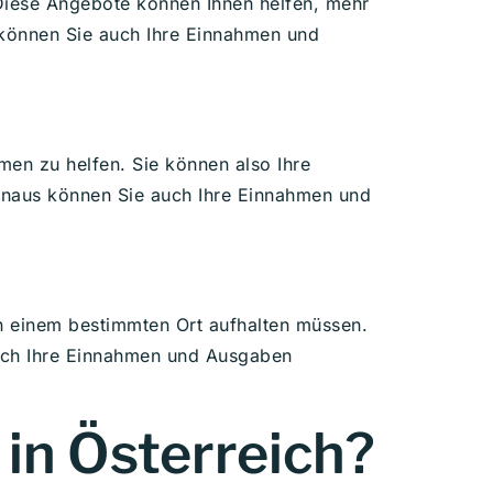
 Diese Angebote können Ihnen helfen, mehr
 können Sie auch Ihre Einnahmen und
men zu helfen. Sie können also Ihre
hinaus können Sie auch Ihre Einnahmen und
an einem bestimmten Ort aufhalten müssen.
auch Ihre Einnahmen und Ausgaben
 in Österreich?