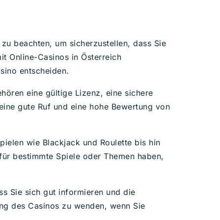
 zu beachten, um sicherzustellen, dass Sie
it Online-Casinos in Österreich
asino entscheiden.
hören eine gültige Lizenz, eine sichere
 eine gute Ruf und eine hohe Bewertung von
spielen wie Blackjack und Roulette bis hin
 für bestimmte Spiele oder Themen haben,
ss Sie sich gut informieren und die
ung des Casinos zu wenden, wenn Sie