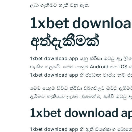
ලබා ගැනීමට හැකි වනු ඇත.
1xbet download
අත්දැකීමක්
1xbet download app යනු ක්රීඩා ඔට්ටු ඇල්ල
හැකිය සලසයි. මෙම යෙදුම Android සහ iOS ය
1xbet download app හි ප්රධාන වාසිය නම් එහ
මෙම යෙදුම විවිධ ක්රීඩා වර්ගවලට ඔට්ටු දැමී
දැමීමට හැකියාව ලැබේ. එමෙන්ම, සජීවී ඔට්ටු දැ
1xbet download ap
1xbet download app හි ඇති විශේෂාංග බොහ