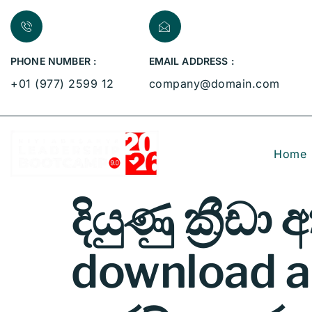
PHONE NUMBER :
EMAIL ADDRESS :
+01 (977) 2599 12
company@domain.com
Home
දියුණු ක්‍රීඩ
download a