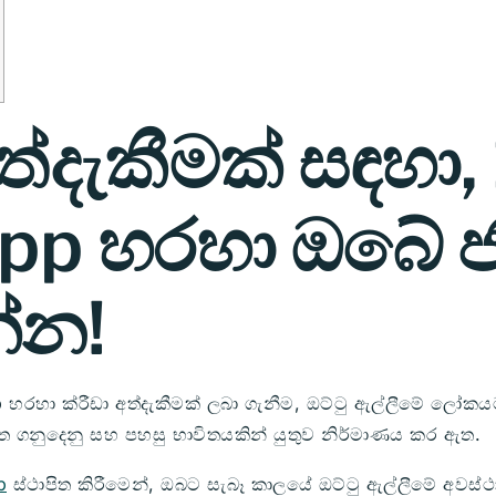
ා අත්දැකීමක් සඳහා
pp හරහා ඔබේ ජ
්න!
හා ක්රීඩා අත්දැකීමක් ලබා ගැනීම, ඔට්ටු ඇල්ලීමේ ලෝකයට 
්ෂිත ගනුදෙනු සහ පහසු භාවිතයකින් යුතුව නිර්මාණය කර ඇත.
p
ස්ථාපිත කිරීමෙන්, ඔබට සැබෑ කාලයේ ඔට්ටු ඇල්ලීමේ අවස්ථා