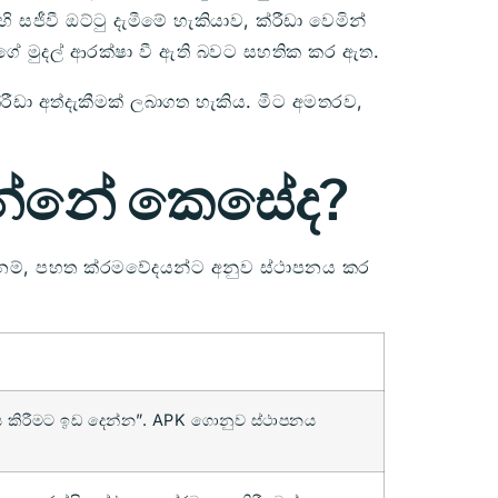
සජීවී ඔට්ටු දැමීමේ හැකියාව, ක්රීඩා වෙමින්
න්ගේ මුදල් ආරක්ෂා වී ඇති බවට සහතික කර ඇත.
්රීඩා අත්දැකීමක් ලබාගත හැකිය. මීට අමතරව,
රන්නේ කෙසේද?
ේ නම්, පහත ක්රමවේදයන්ට අනුව ස්ථාපනය කර
 කිරීමට ඉඩ දෙන්න”. APK ගොනුව ස්ථාපනය