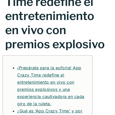
Time redefine el
entretenimiento
en vivo con
premios explosivo
¡Prepárate para la euforia! App
Crazy Time redefine el
entretenimiento en vivo con
premios explosivos y una
experiencia cautivadora en cada
giro de la ruleta.
¿Qué es ‘App Crazy Time’ y por