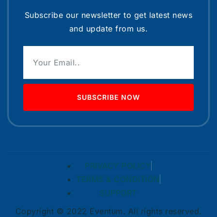
Subscribe our newsletter to get latest news
and update from us.
SUBSCRIBE NOW
PRIVACY POLICY
TERMS & CONDITION
SUPPORT
Copyright © 2022 Eventum. All rights reserved.