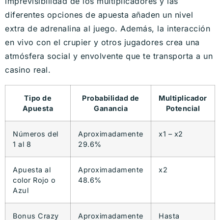
imprevisibilidad de los multiplicadores y las
diferentes opciones de apuesta añaden un nivel
extra de adrenalina al juego. Además, la interacción
en vivo con el crupier y otros jugadores crea una
atmósfera social y envolvente que te transporta a un
casino real.
Tipo de
Probabilidad de
Multiplicador
Apuesta
Ganancia
Potencial
Números del
Aproximadamente
x1 – x2
1 al 8
29.6%
Apuesta al
Aproximadamente
x2
color Rojo o
48.6%
Azul
Bonus Crazy
Aproximadamente
Hasta