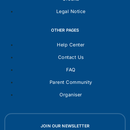
Legal Notice
OTHER PAGES
Help Center
Contact Us
FAQ
Parent Community
Organiser
JOIN OUR NEWSLETTER