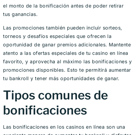
el monto de la bonificación antes de poder retirar
tus ganancias.
Las promociones también pueden incluir sorteos,
torneos y desafíos especiales que ofrecen la
oportunidad de ganar premios adicionales. Mantente
atento a las ofertas especiales de tu casino en línea
favorito, y aprovecha al máximo las bonificaciones y
promociones disponibles. Esto te permitirá aumentar
tu bankroll y tener más oportunidades de ganar.
Tipos comunes de
bonificaciones
Las bonificaciones en los casinos en línea son una