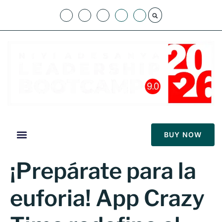
BUY NOW
¡Prepárate para la
euforia! App Crazy