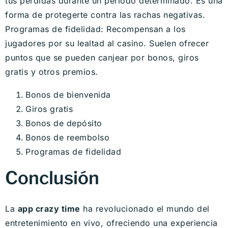
tus pérdidas durante un período determinado. Es una
forma de protegerte contra las rachas negativas.
Programas de fidelidad: Recompensan a los
jugadores por su lealtad al casino. Suelen ofrecer
puntos que se pueden canjear por bonos, giros
gratis y otros premios.
Bonos de bienvenida
Giros gratis
Bonos de depósito
Bonos de reembolso
Programas de fidelidad
Conclusión
La
app crazy time
ha revolucionado el mundo del
entretenimiento en vivo, ofreciendo una experiencia