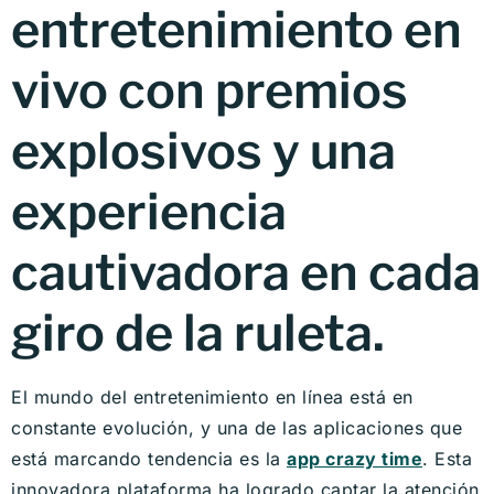
entretenimiento en
vivo con premios
explosivos y una
experiencia
cautivadora en cada
giro de la ruleta.
El mundo del entretenimiento en línea está en
constante evolución, y una de las aplicaciones que
está marcando tendencia es la
app crazy time
. Esta
innovadora plataforma ha logrado captar la atención