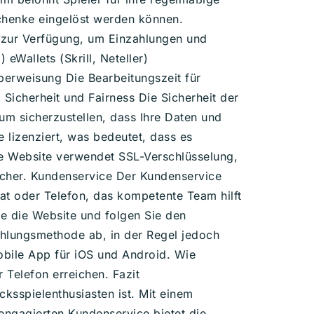
schenke eingelöst werden können.
 zur Verfügung, um Einzahlungen und
eWallets (Skrill, Neteller)
erweisung Die Bearbeitungszeit für
 Sicherheit und Fairness Die Sicherheit der
 um sicherzustellen, dass Ihre Daten und
 lizenziert, was bedeutet, dass es
Die Website verwendet SSL-Verschlüsselung,
sicher. Kundenservice Der Kundenservice
at oder Telefon, das kompetente Team hilft
ie die Website und folgen Sie den
hlungsmethode ab, in der Regel jedoch
obile App für iOS und Android. Wie
 Telefon erreichen. Fazit
ksspielenthusiasten ist. Mit einem
ngagierten Kundenservice bietet die