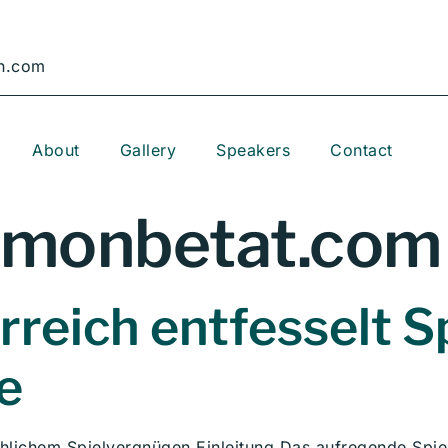
n.com
About
Gallery
Speakers
Contact
amonbetat.com
eich entfesselt Sp
e
chlichem Spielvergnügen Einleitung Das aufregende Sp