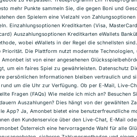
 desto mehr Punkte sammeln Sie, die gegen Boni und Ge
stehen den Spielern eine Vielzahl von Zahlungsoptionen
n. Einzahlungsoptionen Kreditkarten (Visa, MasterCard) 
ard) Auszahlungsoptionen Kreditkarten eWallets Banküb
hode, wobei eWallets in der Regel die schnellsten sind.
 Priorität. Die Plattform nutzt modernste Technologien,
g Amonbet ist von einer angesehenen Glücksspielbehörde
iegt, um ein faires Spiel zu gewährleisten. Datenschutz 
hre persönlichen Informationen bleiben vertraulich und 
 rund um die Uhr zur Verfügung. Ob per E-Mail, Live-Ch
tellte Fragen (FAQs) Wie melde ich mich an? Besuchen S
 dauern Auszahlungen? Dies hängt von der gewählten Za
le App? Ja, Amonbet bietet eine benutzerfreundliche m
nnen den Kundenservice über den Live-Chat, E-Mail oder
onbet Österreich eine hervorragende Wahl für alle Glüc
Bonusangeboten, sicheren Zahlungsmethoden und einem e