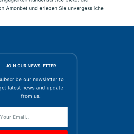
t von Amonbet und erleben Sie unvergessliche
JOIN OUR NEWSLETTER
Subscribe our newsletter to
get latest news and update
from us.