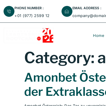
PHONE NUMBER :
EMAIL ADDRESS :
+01 (977) 2599 12
company@domai
Home
Category:
Amonbet Österr
der Extraklass
Amonbet Österreich: Das Tor zu unverglei