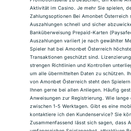
Aktivität im Casino. Je mehr Sie spielen,
Zahlungsoptionen Bei Amonbet Österreich 
Auszahlungen schnell und sicher abzuwickel
Banküberweisung Prepaid-Karten (Paysafec
Auszahlungen variiert je nach gewählter Met
Spieler hat bei Amonbet Österreich höchste
Transaktionen geschützt sind. Lizenzierun
strengen Richtlinien und Kontrollen unterl
um alle übermittelten Daten zu schützen. I
von Amonbet Österreich steht den Spielern
Ihnen gerne bei allen Anliegen. Häufig ges
Anweisungen zur Registrierung. Wie lange
zwischen 1-5 Werktagen. Gibt es eine mobi
kontaktiere ich den Kundenservice? Sie kö
Zusammenfassend lässt sich sagen, dass Am
umfangreichen Spielangebot, attraktiven 