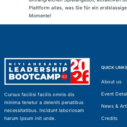
Plattform alles, was Sie für ein erstklassi
Momente!
QUICK LINK
About us
Event Detai
Cursus facilisi facilis omnis dis
minima tenetur a deleniti penatibus
News & Art
necessitatibus. Incidunt laboriosam
Credits
harum ipsum init unde.