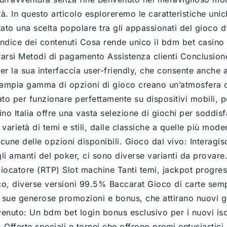
 In questo articolo esploreremo le caratteristiche uniche
ntato una scelta popolare tra gli appassionati del gioco 
ndice dei contenuti Cosa rende unico il bdm bet casino I
rarsi Metodi di pagamento Assistenza clienti Conclusio
 per la sua interfaccia user-friendly, che consente anche a
 l’ampia gamma di opzioni di gioco creano un’atmosfera c
zato per funzionare perfettamente su dispositivi mobili, 
ino Italia offre una vasta selezione di giochi per soddisfa
 varietà di temi e stili, dalle classiche a quelle più mod
une delle opzioni disponibili. Gioco dal vivo: Interagisci
 gli amanti del poker, ci sono diverse varianti da provar
 Giocatore (RTP) Slot machine Tanti temi, jackpot progre
o, diverse versioni 99.5% Baccarat Gioco di carte semp
le sue generose promozioni e bonus, che attirano nuovi g
venuto: Un bdm bet login bonus esclusivo per i nuovi iscr
 Offerte speciali e tornei che offrono premi entusiastic