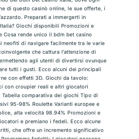
 di questo casinò online, le sue offerte, i
d’azzardo. Preparati a immergerti in
talia? Giochi disponibili Promozioni e
ne Cosa rende unico il bdm bet casino
i neofiti di navigare facilmente tra le varie
oinvolgente che cattura l’attenzione di
permettendo agli utenti di divertirsi ovunque
re tutti i gusti. Ecco alcuni dei principali
erne con effetti 3D. Giochi da tavolo:
 con croupier reali e altri giocatori
e. Tabella comparativa dei giochi Tipo di
ssivi 95-98% Roulette Varianti europee e
lice, alta velocità 98.94% Promozioni e
iocatori e premiano i fedeli. Ecco alcune
itti, che offre un incremento significativo
i. Programma fedeltà: I giocatori possono