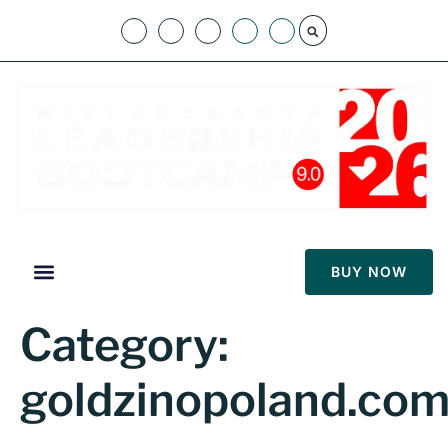
BUY NOW
Category:
goldzinopoland.co