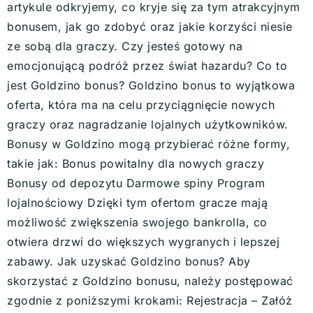
artykule odkryjemy, co kryje się za tym atrakcyjnym
bonusem, jak go zdobyć oraz jakie korzyści niesie
ze sobą dla graczy. Czy jesteś gotowy na
emocjonującą podróż przez świat hazardu? Co to
jest Goldzino bonus? Goldzino bonus to wyjątkowa
oferta, która ma na celu przyciągnięcie nowych
graczy oraz nagradzanie lojalnych użytkowników.
Bonusy w Goldzino mogą przybierać różne formy,
takie jak: Bonus powitalny dla nowych graczy
Bonusy od depozytu Darmowe spiny Program
lojalnościowy Dzięki tym ofertom gracze mają
możliwość zwiększenia swojego bankrolla, co
otwiera drzwi do większych wygranych i lepszej
zabawy. Jak uzyskać Goldzino bonus? Aby
skorzystać z Goldzino bonusu, należy postępować
zgodnie z poniższymi krokami: Rejestracja – Załóż