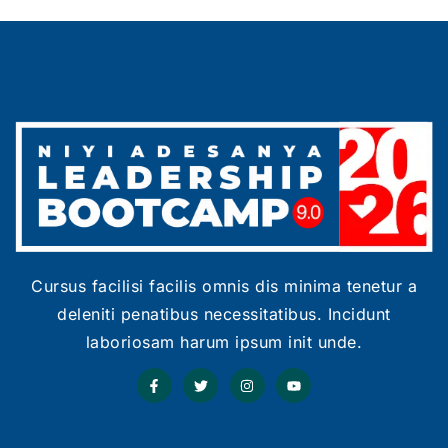
Cursus facilisi facilis omnis dis minima tenetur a
deleniti penatibus necessitatibus. Incidunt
laboriosam harum ipsum init unde.