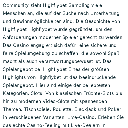
Community zieht Highflybet Gambling viele
Menschen an, die auf der Suche nach Unterhaltung
und Gewinnmöglichkeiten sind. Die Geschichte von
Highflybet Highflybet wurde gegründet, um den
Anforderungen moderner Spieler gerecht zu werden.
Das Casino engagiert sich dafür, eine sichere und
faire Spielumgebung zu schaffen, die sowohl Spaß
macht als auch verantwortungsbewusst ist. Das
Spielangebot bei Highflybet Eines der größten
Highlights von Highflybet ist das beeindruckende
Spielangebot. Hier sind einige der beliebtesten
Kategorien: Slots: Von klassischen Früchte-Slots bis
hin zu modernen Video-Slots mit spannenden
Themen. Tischspiele: Roulette, Blackjack und Poker
in verschiedenen Varianten. Live-Casino: Erleben Sie
das echte Casino-Feeling mit Live-Dealern in