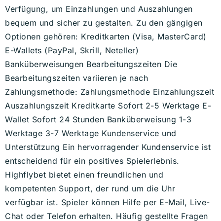
Verfügung, um Einzahlungen und Auszahlungen
bequem und sicher zu gestalten. Zu den gängigen
Optionen gehören: Kreditkarten (Visa, MasterCard)
E-Wallets (PayPal, Skrill, Neteller)
Banküberweisungen Bearbeitungszeiten Die
Bearbeitungszeiten variieren je nach
Zahlungsmethode: Zahlungsmethode Einzahlungszeit
Auszahlungszeit Kreditkarte Sofort 2-5 Werktage E-
Wallet Sofort 24 Stunden Banküberweisung 1-3
Werktage 3-7 Werktage Kundenservice und
Unterstützung Ein hervorragender Kundenservice ist
entscheidend für ein positives Spielerlebnis.
Highflybet bietet einen freundlichen und
kompetenten Support, der rund um die Uhr
verfügbar ist. Spieler können Hilfe per E-Mail, Live-
Chat oder Telefon erhalten. Häufig gestellte Fragen