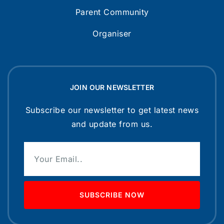
Parent Community
Organiser
JOIN OUR NEWSLETTER
Subscribe our newsletter to get latest news
and update from us.
SUBSCRIBE NOW