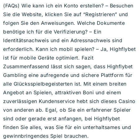
(FAQs) Wie kann ich ein Konto erstellen? – Besuchen
Sie die Website, klicken Sie auf “Registrieren” und
folgen Sie den Anweisungen. Welche Dokumente
benötige ich für die Verifizierung? – Ein
Identitätsnachweis und ein Adressnachweis sind
erforderlich. Kann ich mobil spielen? – Ja, Highflybet
ist für mobile Geräte optimiert. Fazit
Zusammenfassend lässt sich sagen, dass Highflybet
Gambling eine aufregende und sichere Plattform für
alle Glücksspielbegeisterten ist. Mit einem breiten
Angebot an Spielen, attraktiven Boni und einem
zuverlässigen Kundenservice hebt sich dieses Casino
von anderen ab. Egal, ob Sie ein erfahrener Spieler
sind oder gerade erst anfangen, bei Highflybet
finden Sie alles, was Sie für ein unterhaltsames und
gewinnbringendes Spiel brauchen.