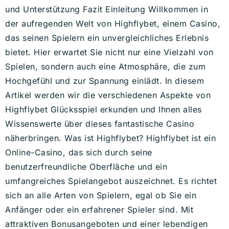
und Unterstützung Fazit Einleitung Willkommen in
der aufregenden Welt von Highflybet, einem Casino,
das seinen Spielern ein unvergleichliches Erlebnis
bietet. Hier erwartet Sie nicht nur eine Vielzahl von
Spielen, sondern auch eine Atmosphäre, die zum
Hochgefühl und zur Spannung einlädt. In diesem
Artikel werden wir die verschiedenen Aspekte von
Highflybet Glücksspiel erkunden und Ihnen alles
Wissenswerte über dieses fantastische Casino
näherbringen. Was ist Highflybet? Highflybet ist ein
Online-Casino, das sich durch seine
benutzerfreundliche Oberfläche und ein
umfangreiches Spielangebot auszeichnet. Es richtet
sich an alle Arten von Spielern, egal ob Sie ein
Anfänger oder ein erfahrener Spieler sind. Mit
attraktiven Bonusangeboten und einer lebendigen