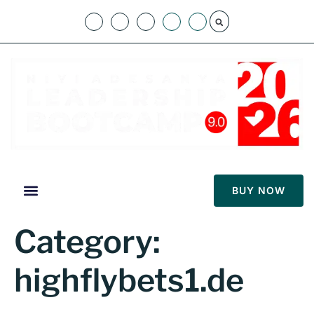
BUY NOW
Category:
highflybets1.de