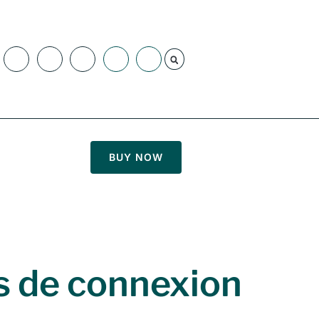
BUY NOW
s de connexion