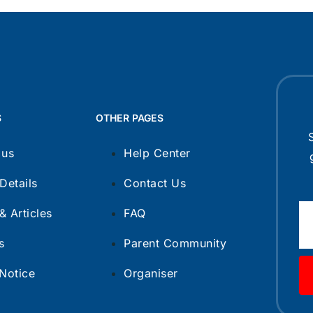
S
OTHER PAGES
 us
Help Center
Details
Contact Us
 Articles
FAQ
s
Parent Community
Notice
Organiser