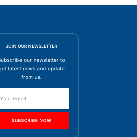
JOIN OUR NEWSLETTER
Subscribe our newsletter to
get latest news and update
from us.
SUBSCRIBE NOW