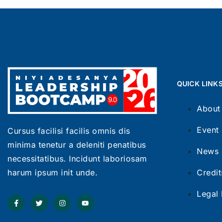
QUICK LINK
About
Event 
Cursus facilisi facilis omnis dis
minima tenetur a deleniti penatibus
News &
necessitatibus. Incidunt laboriosam
Credit
harum ipsum init unde.
Legal 