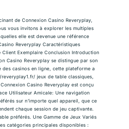
cinant de Connexion Casino Reveryplay,
ous vous invitons à explorer les multiples
squelles elle est devenue une référence
Casino Reveryplay Caractéristiques
e Client Exemplaire Conclusion Introduction
n Casino Reveryplay se distingue par son
é des casinos en ligne, cette plateforme a
reveryplay1.fr/ jeux de table classiques,
Le Connexion Casino Reveryplay est conçu
face Utilisateur Amicale: Une navigation
préférés sur n’importe quel appareil, que ce
endent chaque session de jeu captivante.
 table préférés. Une Gamme de Jeux Variés
es catégories principales disponibles :