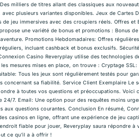
s milliers de titres allant des classiques aux nouveau
s, avec plusieurs variantes disponibles. Jeux de Cartes 
s de jeu immersives avec des croupiers réels. Offres et B
propose une variété de bonus et promotions : Bonus de
aventure. Promotions Hebdomadaires: Offres régulière
éguliers, incluant cashback et bonus exclusifs. Sécurité 
Connexion Casino Reveryplay utilise des technologies de
 les mesures mises en place, on trouve : Cryptage SSL: P
itable: Tous les jeux sont régulièrement testés pour gara
s concernant sa fiabilité. Service Client Exemplaire Le 
pondre à toutes vos questions et préoccupations. Voici
le 24/7. Email: Une option pour des requêtes moins urg
es aux questions courantes. Conclusion En résumé, Con
s casinos en ligne, offrant une expérience de jeu capti
endroit fiable pour jouer, Reveryplay saura répondre à 
 ce qu’il a à offrir !