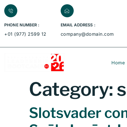
PHONE NUMBER :
EMAIL ADDRESS :
+01 (977) 2599 12
company@domain.com
Home
Category:
s
Slotsvader co