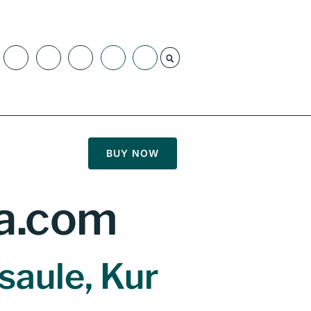
BUY NOW
ia.com
aule, Kur