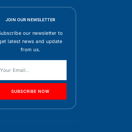
JOIN OUR NEWSLETTER
Subscribe our newsletter to
get latest news and update
from us.
SUBSCRIBE NOW