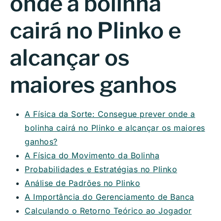
onde a bolinha
cairá no Plinko e
alcançar os
maiores ganhos
A Física da Sorte: Consegue prever onde a
bolinha cairá no Plinko e alcançar os maiores
ganhos?
A Física do Movimento da Bolinha
Probabilidades e Estratégias no Plinko
Análise de Padrões no Plinko
A Importância do Gerenciamento de Banca
Calculando o Retorno Teórico ao Jogador