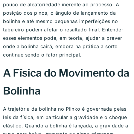
pouco de aleatoriedade inerente ao processo. A
posição dos pinos, o ângulo de lançamento da
bolinha e até mesmo pequenas imperfeições no
tabuleiro podem afetar o resultado final. Entender
esses elementos pode, em teoria, ajudar a prever
onde a bolinha cairá, embora na prática a sorte
continue sendo o fator principal.
A Física do Movimento da
Bolinha
A trajetória da bolinha no Plinko é governada pelas
leis da física, em particular a gravidade e o choque
elástico. Quando a bolinha é lançada, a gravidade a
puxa para baixo, enquanto os pinos oferecem