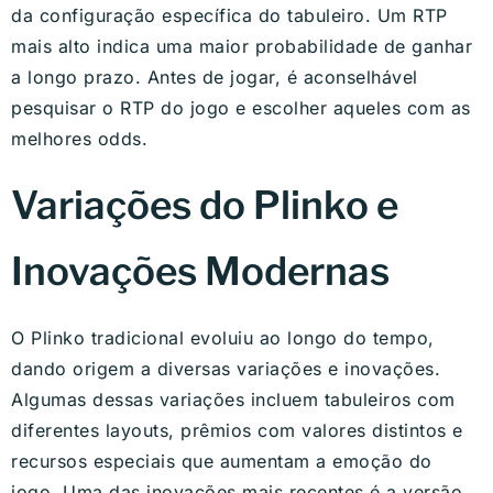
da configuração específica do tabuleiro. Um RTP
mais alto indica uma maior probabilidade de ganhar
a longo prazo. Antes de jogar, é aconselhável
pesquisar o RTP do jogo e escolher aqueles com as
melhores odds.
Variações do Plinko e
Inovações Modernas
O Plinko tradicional evoluiu ao longo do tempo,
dando origem a diversas variações e inovações.
Algumas dessas variações incluem tabuleiros com
diferentes layouts, prêmios com valores distintos e
recursos especiais que aumentam a emoção do
jogo. Uma das inovações mais recentes é a versão