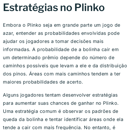
Estratégias no Plinko
Embora o Plinko seja em grande parte um jogo de
azar, entender as probabilidades envolvidas pode
ajudar os jogadores a tomar decisões mais
informadas. A probabilidade de a bolinha cair em
um determinado prêmio depende do número de
caminhos possíveis que levam a ele e da distribuição
dos pinos. Áreas com mais caminhos tendem a ter
maiores probabilidades de acerto.
Alguns jogadores tentam desenvolver estratégias
para aumentar suas chances de ganhar no Plinko.
Uma estratégia comum é observar os padrões de
queda da bolinha e tentar identificar áreas onde ela
tende a cair com mais frequência. No entanto, é