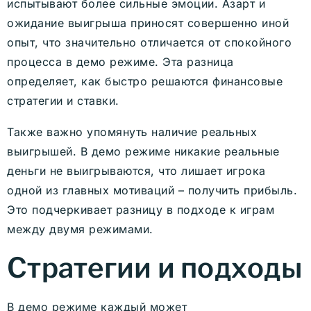
испытывают более сильные эмоции. Азарт и
ожидание выигрыша приносят совершенно иной
опыт, что значительно отличается от спокойного
процесса в демо режиме. Эта разница
определяет, как быстро решаются финансовые
стратегии и ставки.
Также важно упомянуть наличие реальных
выигрышей. В демо режиме никакие реальные
деньги не выигрываются, что лишает игрока
одной из главных мотиваций – получить прибыль.
Это подчеркивает разницу в подходе к играм
между двумя режимами.
Стратегии и подходы
В демо режиме каждый может