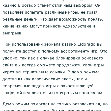
казино Eldorado станет отличным выбором. Он
позволяет испытать различные игры, не тратя
реальные деньги, что дает возможность понять,
какие из них могут принести удовольствие и
выигрыш.
При использовании зеркала казино Eldorado вы
получите доступ к полному ассортименту игр. Это
удобно, так как в случае блокировки основного
сайта вы всегда сможете продолжать свои игры
через альтернативные ссылки. В демо режиме
доступны как классические слоты, так и
современные видео-игры с захватывающей
графикой и увлекательным игровым процессом.
Демо режим помогает не только развлекаться, но
и тренировке навыков. Вы можете попробовать