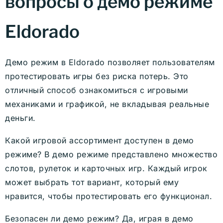
вопросы о демо режиме
Eldorado
Демо режим в Eldorado позволяет пользователям
протестировать игры без риска потерь. Это
отличный способ ознакомиться с игровыми
механиками и графикой, не вкладывая реальные
деньги.
Какой игровой ассортимент доступен в демо
режиме? В демо режиме представлено множество
слотов, рулеток и карточных игр. Каждый игрок
может выбрать тот вариант, который ему
нравится, чтобы протестировать его функционал.
Безопасен ли демо режим? Да, играя в демо