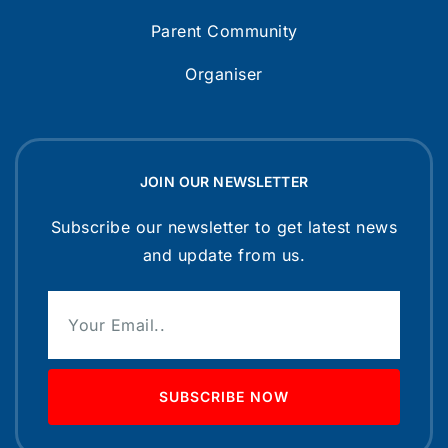
Parent Community
Organiser
JOIN OUR NEWSLETTER
Subscribe our newsletter to get latest news
and update from us.
SUBSCRIBE NOW