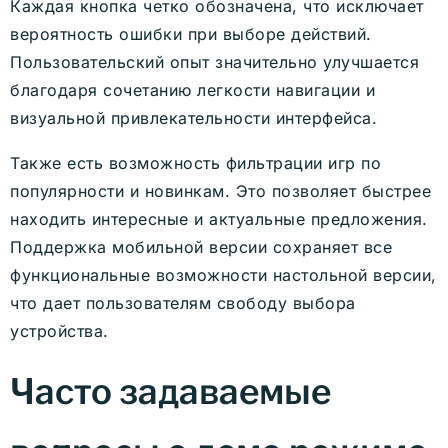
Каждая кнопка четко обозначена, что исключает
вероятность ошибки при выборе действий.
Пользовательский опыт значительно улучшается
благодаря сочетанию легкости навигации и
визуальной привлекательности интерфейса.
Также есть возможность фильтрации игр по
популярности и новинкам. Это позволяет быстрее
находить интересные и актуальные предложения.
Поддержка мобильной версии сохраняет все
функциональные возможности настольной версии,
что дает пользователям свободу выбора
устройства.
Часто задаваемые