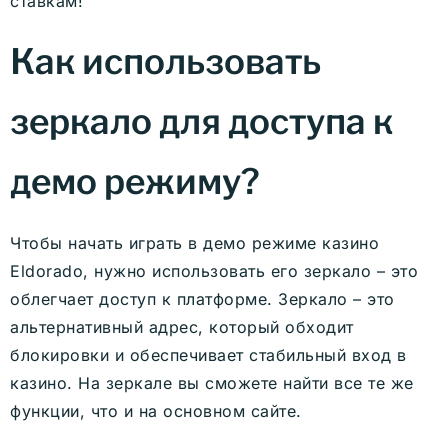
ставкам!
Как использовать
зеркало для доступа к
демо режиму?
Чтобы начать играть в демо режиме казино
Eldorado, нужно использовать его зеркало – это
облегчает доступ к платформе. Зеркало – это
альтернативный адрес, который обходит
блокировки и обеспечивает стабильный вход в
казино. На зеркале вы сможете найти все те же
функции, что и на основном сайте.