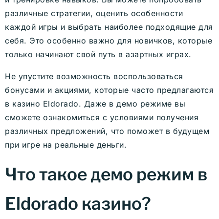
различные стратегии, оценить особенности
каждой игры и выбрать наиболее подходящие для
себя. Это особенно важно для новичков, которые
только начинают свой путь в азартных играх.
Не упустите возможность воспользоваться
бонусами и акциями, которые часто предлагаются
в казино Eldorado. Даже в демо режиме вы
сможете ознакомиться с условиями получения
различных предложений, что поможет в будущем
при игре на реальные деньги.
Что такое демо режим в
Eldorado казино?