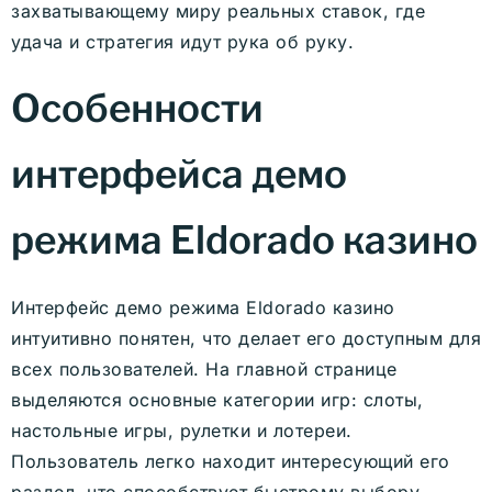
захватывающему миру реальных ставок, где
удача и стратегия идут рука об руку.
Особенности
интерфейса демо
режима Eldorado казино
Интерфейс демо режима Eldorado казино
интуитивно понятен, что делает его доступным для
всех пользователей. На главной странице
выделяются основные категории игр: слоты,
настольные игры, рулетки и лотереи.
Пользователь легко находит интересующий его
раздел, что способствует быстрому выбору