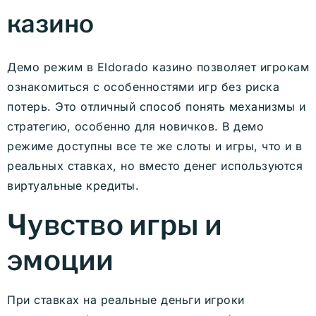
казино
Демо режим в Eldorado казино позволяет игрокам
ознакомиться с особенностями игр без риска
потерь. Это отличный способ понять механизмы и
стратегию, особенно для новичков. В демо
режиме доступны все те же слоты и игры, что и в
реальных ставках, но вместо денег используются
виртуальные кредиты.
Чувство игры и
эмоции
При ставках на реальные деньги игроки