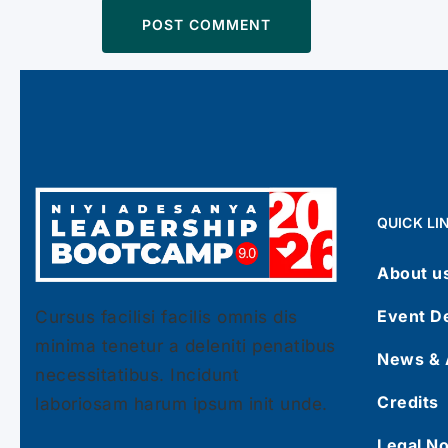
QUICK LI
About u
Event De
Cursus facilisi facilis omnis dis
minima tenetur a deleniti penatibus
News & A
necessitatibus. Incidunt
Credits
laboriosam harum ipsum init unde.
Legal No