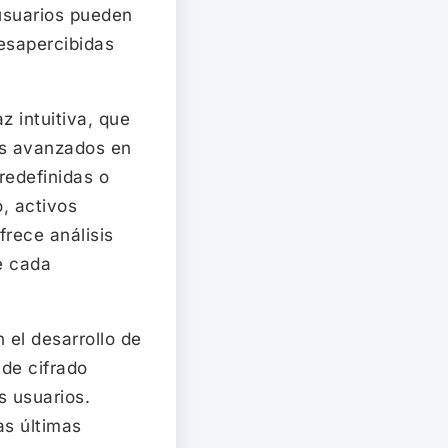
 usuarios pueden
esapercibidas
z intuitiva, que
tos avanzados en
redefinidas o
, activos
frece análisis
e cada
 el desarrollo de
de cifrado
s usuarios.
as últimas