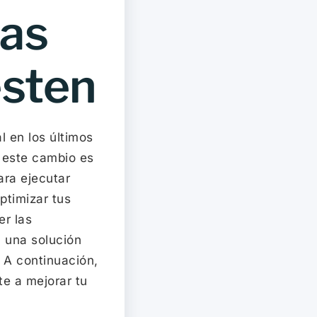
las
esten
l en los últimos
e este cambio es
ara ejecutar
ptimizar tus
er las
, una solución
 A continuación,
e a mejorar tu