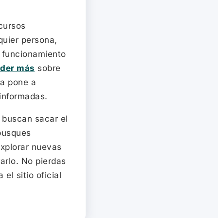
ecursos
quier persona,
l funcionamiento
der más
sobre
ma pone a
 informadas.
 buscan sacar el
 busques
explorar nuevas
rarlo. No pierdas
el sitio oficial