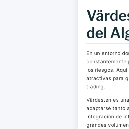
Värde
del Al
En un entorno don
constantemente p
los riesgos. Aqu
atractivas para q
trading.
Värdesten es una
adaptarse tanto a
integración de in
grandes volúmene