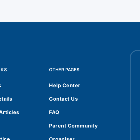
NKS
OTHER PAGES
s
Help Center
tails
Contact Us
rticles
FAQ
Parent Community
tice
Organiser