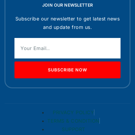
JOIN OUR NEWSLETTER
Subscribe our newsletter to get latest news
and update from us.
SUBSCRIBE NOW
PRIVACY POLICY
TERMS & CONDITION
SUPPORT