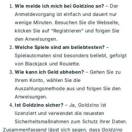
Wie melde ich mich bei Goldzino an?
– Der
Anmeldevorgang ist einfach und dauert nur
wenige Minuten. Besuchen Sie die Webseite,
klicken Sie auf “Registrieren” und folgen Sie
den Anweisungen.
Welche Spiele sind am beliebtesten?
–
Spielautomaten sind besonders beliebt, gefolgt
von Blackjack und Roulette.
Wie kann ich Geld abheben?
– Gehen Sie zu
Ihrem Konto, wählen Sie die
Auszahlungsmethode aus und folgen Sie den
Anweisungen.
Ist Goldzino sicher?
– Ja, Goldzino ist
lizenziert und verwendet die neuesten
Sicherheitsmaßnahmen zum Schutz Ihrer Daten.
Zusammenfassend lässt sich sagen, dass
Goldzino