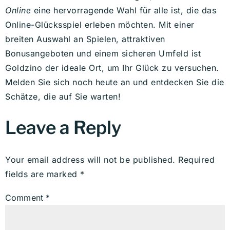
Online
eine hervorragende Wahl für alle ist, die das
Online-Glücksspiel erleben möchten. Mit einer
breiten Auswahl an Spielen, attraktiven
Bonusangeboten und einem sicheren Umfeld ist
Goldzino der ideale Ort, um Ihr Glück zu versuchen.
Melden Sie sich noch heute an und entdecken Sie die
Schätze, die auf Sie warten!
Leave a Reply
Your email address will not be published.
Required
fields are marked
*
Comment
*