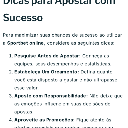
Dicas para Apostar com
Sucesso
Para maximizar suas chances de sucesso ao utilizar
a
Sportbet online
, considere as seguintes dicas:
Pesquise Antes de Apostar:
Conheça as
equipes, seus desempenhos e estatísticas.
Estabeleça Um Orçamento:
Defina quanto
você está disposto a gastar e não ultrapasse
esse valor.
Aposte com Responsabilidade:
Não deixe que
as emoções influenciem suas decisões de
apostas.
Aproveite as Promoções:
Fique atento às
ofertas especiais que podem aumentar seu