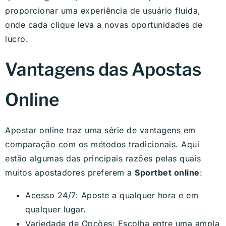
proporcionar uma experiência de usuário fluida,
onde cada clique leva a novas oportunidades de
lucro.
Vantagens das Apostas
Online
Apostar online traz uma série de vantagens em
comparação com os métodos tradicionais. Aqui
estão algumas das principais razões pelas quais
muitos apostadores preferem a
Sportbet online
:
Acesso 24/7: Aposte a qualquer hora e em
qualquer lugar.
Variedade de Opções: Escolha entre uma ampla