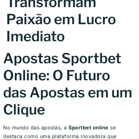
Transformam
Paixão em Lucro
Imediato
Apostas Sportbet
Online: O Futuro
das Apostas em um
Clique
No mundo das apostas, a
Sportbet online
se
destaca como uma plataforma inovadora que