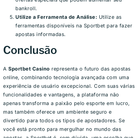
bankroll.
Utilize a Ferramenta de Análise:
Utilize as
ferramentas disponíveis na Sportbet para fazer
apostas informadas.
Conclusão
A
Sportbet Casino
representa o futuro das apostas
online, combinando tecnologia avançada com uma
experiência de usuário excepcional. Com suas várias
funcionalidades e vantagens, a plataforma não
apenas transforma a paixão pelo esporte em lucro,
mas também oferece um ambiente seguro e
divertido para todos os tipos de apostadores. Se
você está pronto para mergulhar no mundo das
apostas, a Sportbet é, sem dúvida, uma escolha que