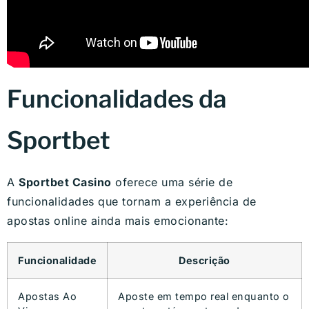
Funcionalidades da
Sportbet
A
Sportbet Casino
oferece uma série de
funcionalidades que tornam a experiência de
apostas online ainda mais emocionante:
Funcionalidade
Descrição
Apostas Ao
Aposte em tempo real enquanto o