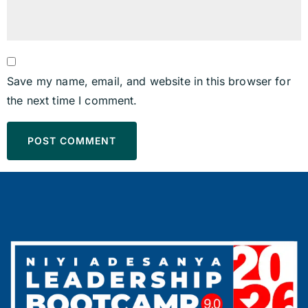
Save my name, email, and website in this browser for
the next time I comment.