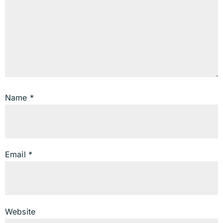
Name
*
Email
*
Website