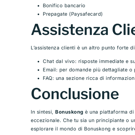
Bonifico bancario
Prepagate (Paysafecard)
Assistenza Cli
L’assistenza clienti è un altro punto forte d
Chat dal vivo: risposte immediate e s
Email: per domande più dettagliate o
FAQ: una sezione ricca di informazioni
Conclusione
In sintesi,
Bonuskong
è una piattaforma di 
eccezionale. Che tu sia un principiante o u
esplorare il mondo di Bonuskong e scoprire 