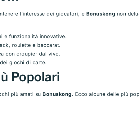
tenere l’interesse dei giocatori, e
Bonuskong
non delud
 e funzionalità innovative.
ack, roulette e baccarat.
ca con croupier dal vivo.
dei giochi di carte.
iù Popolari
ochi più amati su
Bonuskong
. Ecco alcune delle più pop