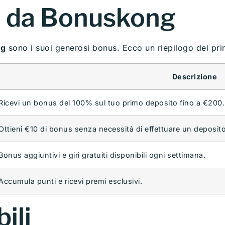
ti da Bonuskong
ng
sono i suoi generosi bonus. Ecco un riepilogo dei prin
Descrizione
Ricevi un bonus del 100% sul tuo primo deposito fino a €200.
Ottieni €10 di bonus senza necessità di effettuare un deposito
Bonus aggiuntivi e giri gratuiti disponibili ogni settimana.
Accumula punti e ricevi premi esclusivi.
ili