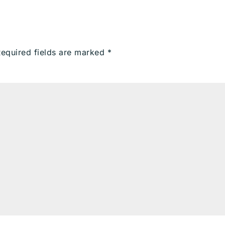
equired fields are marked
*