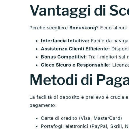
Vantaggi di S
Perché scegliere
Bonuskong
? Ecco alcuni 
Interfaccia Intuitiva:
Facile da navigar
Assistenza Clienti Efficiente:
Disponib
Bonus Competitivi:
Tra i migliori sul
Gioco Sicuro e Responsabile:
Licenze
Metodi di Pag
La facilità di deposito e prelievo è crucial
pagamento:
Carte di credito (Visa, MasterCard)
Portafogli elettronici (PayPal, Skrill, N