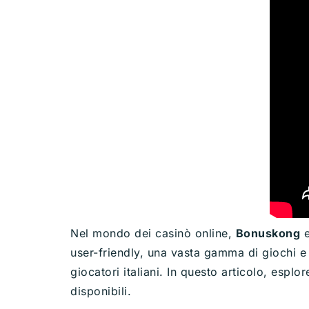
Nel mondo dei casinò online,
Bonuskong
e
user-friendly, una vasta gamma di giochi e
giocatori italiani. In questo articolo, esp
disponibili.