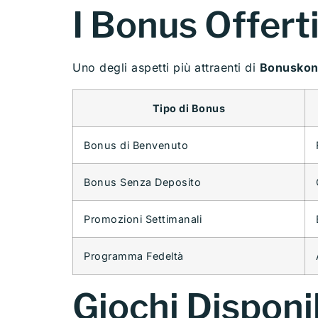
I Bonus Offer
Uno degli aspetti più attraenti di
Bonusko
Tipo di Bonus
Bonus di Benvenuto
Bonus Senza Deposito
Promozioni Settimanali
Programma Fedeltà
Giochi Disponib