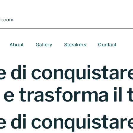
n.com
About
Gallery
Speakers
Contact
te di conquistar
 trasforma il 
te di conquistar