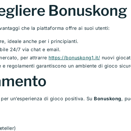
cegliere Bonuskong
vantaggi che la piattaforma offre ai suoi utenti:
e, ideale anche per i principianti.
ile 24/7 via chat e email.
 mercato, per attrarre
https://bonuskong1.it/
nuovi giocat
 e regolamenti garantiscono un ambiente di gioco sicur
amento
e per un’esperienza di gioco positiva. Su
Bonuskong
, pu
eteller)