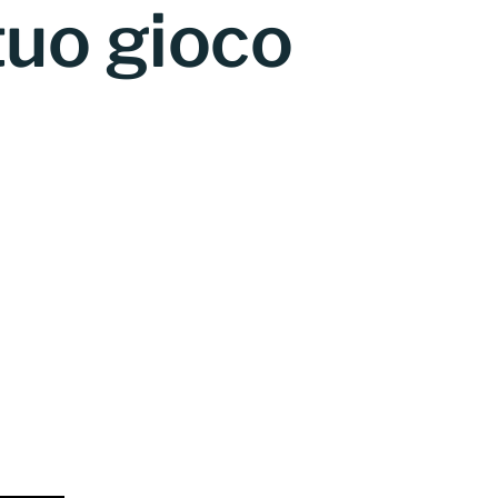
tuo gioco