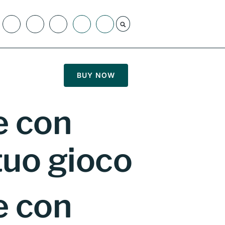
BUY NOW
e con
tuo gioco
e con